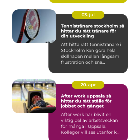
03. jul
Tennistränare stockholm så
hittar du rätt tränare för
din utveckling
Att hitta rätt tennistränare i
Stockholm kan göra hela
skillnaden mellan långsam
frustration och sna...
20. apr
After work uppsala så
hittar du rätt ställe för
jobbet och gänget
After work har blivit en
viktig del av arbetsveckan
för många i Uppsala.
Kollegor vill ses utanför k...