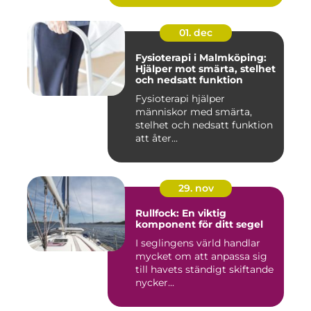
01. dec
Fysioterapi i Malmköping:
Hjälper mot smärta, stelhet
och nedsatt funktion
Fysioterapi hjälper
människor med smärta,
stelhet och nedsatt funktion
att åter...
29. nov
Rullfock: En viktig
komponent för ditt segel
I seglingens värld handlar
mycket om att anpassa sig
till havets ständigt skiftande
nycker...