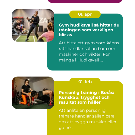
01. apr
Gym hudiksvall så hittar du
träningen som verkligen
blir av
Att hitta ett gym som känns
rätt handlar sällan bara om
maskiner och vikter. För
många i Hudiksvall ...
01. feb
Personlig träning i Borås:
Kunskap, trygghet och
resultat som håller
Att anlita en personlig
tränare handlar sällan bara
om att bygga muskler eller
gå ne...