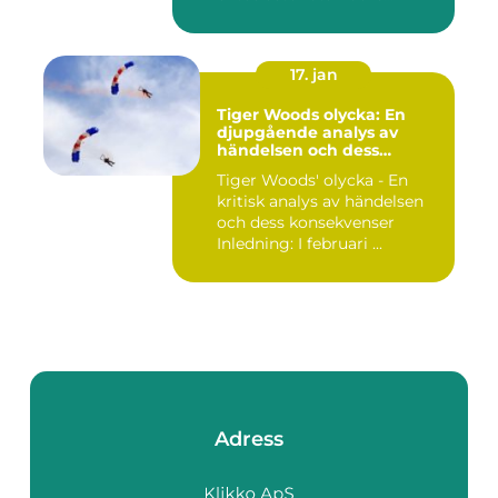
17. jan
Tiger Woods olycka: En
djupgående analys av
händelsen och dess
påverkan
Tiger Woods' olycka - En
kritisk analys av händelsen
och dess konsekvenser
Inledning: I februari ...
Adress