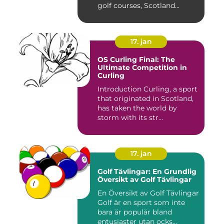
golf courses, Scotland...
17. jan
OS Curling Final: The
Ultimate Competition in
Curling
Introduction Curling, a sport
that originated in Scotland,
has taken the world by
storm with its str...
17. jan
Golf Tävlingar: En Grundlig
Översikt av Golf Tävlingar
En Översikt av Golf Tävlingar
Golf är en sport som inte
bara är populär bland
entusiaster utan ocks...