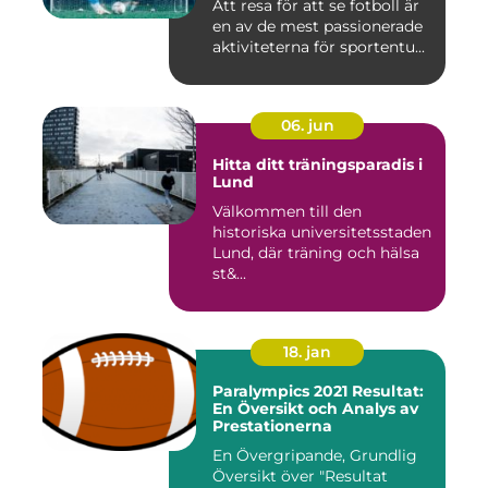
Att resa för att se fotboll är
en av de mest passionerade
aktiviteterna för sportentu...
06. jun
Hitta ditt träningsparadis i
Lund
Välkommen till den
historiska universitetsstaden
Lund, där träning och hälsa
st&...
18. jan
Paralympics 2021 Resultat:
En Översikt och Analys av
Prestationerna
En Övergripande, Grundlig
Översikt över "Resultat