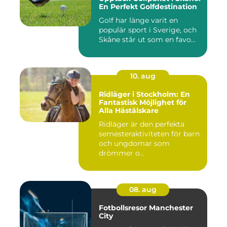
En Perfekt Golfdestination
Golf har länge varit en
populär sport i Sverige, och
Skåne står ut som en favo...
10. aug
Ridläger i Stockholm: En
Fantastisk Möjlighet för
Alla Hästälskare
Ridläger är den perfekta
semesteraktiviteten för barn
och ungdomar som
drömmer o...
08. aug
Fotbollsresor Manchester
City