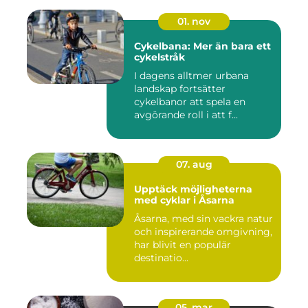
01. nov
Cykelbana: Mer än bara ett
cykelstråk
I dagens alltmer urbana
landskap fortsätter
cykelbanor att spela en
avgörande roll i att f...
07. aug
Upptäck möjligheterna
med cyklar i Åsarna
Åsarna, med sin vackra natur
och inspirerande omgivning,
har blivit en populär
destinatio...
05. mar