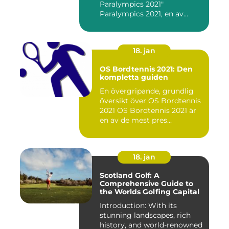
Paralympics 2021"
Paralympics 2021, en av
världen...
18. jan
OS Bordtennis 2021: Den
kompletta guiden
En övergripande, grundlig
översikt över OS Bordtennis
2021 OS Bordtennis 2021 är
en av de mest pres...
18. jan
Scotland Golf: A
Comprehensive Guide to
the Worlds Golfing Capital
Introduction: With its
stunning landscapes, rich
history, and world-renowned