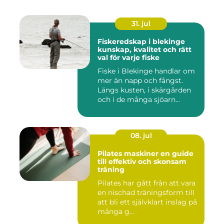
31. jul
Fiskeredskap i blekinge
kunskap, kvalitet och rätt
val för varje fiske
Fiske i Blekinge handlar om
mer än napp och fångst.
Längs kusten, i skärgården
och i de många sjöarn...
08. jul
Pilates maskiner en guide
till effektiv och skonsam
träning
Pilates har gått från att vara
en nischad träningsform till
att bli ett självklart inslag på
många g...