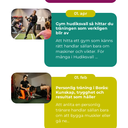
01. apr
Gym hudiksvall så hittar du
träningen som verkligen
blir av
Att hitta ett gym som känns
rätt handlar sällan bara om
maskiner och vikter. För
många i Hudiksvall ...
01. feb
Personlig träning i Borås:
Kunskap, trygghet och
resultat som håller
Att anlita en personlig
tränare handlar sällan bara
om att bygga muskler eller
gå ne...