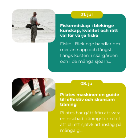
31. jul
Fiskeredskap i blekinge
kunskap, kvalitet och rätt
val för varje fiske
Fiske i Blekinge handlar om
mer än napp och fångst.
Längs kusten, i skärgården
och i de många sjöarn...
08. jul
Pilates maskiner en guide
till effektiv och skonsam
träning
Pilates har gått från att vara
en nischad träningsform till
att bli ett självklart inslag på
många g...