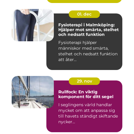
01. dec
Fysioterapi i Malmköping:
Hjälper mot smärta, stelhet
och nedsatt funktion
Fysioterapi hjälper
människor med smärta,
stelhet och nedsatt funktion
att åter...
29. nov
Rullfock: En viktig
komponent för ditt segel
I seglingens värld handlar
mycket om att anpassa sig
till havets ständigt skiftande
nycker...