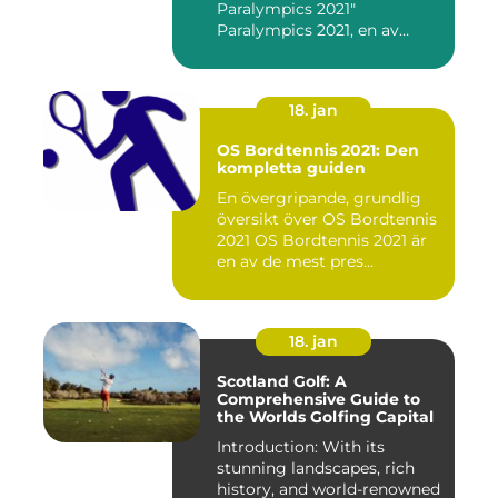
Paralympics 2021"
Paralympics 2021, en av
världen...
18. jan
OS Bordtennis 2021: Den
kompletta guiden
En övergripande, grundlig
översikt över OS Bordtennis
2021 OS Bordtennis 2021 är
en av de mest pres...
18. jan
Scotland Golf: A
Comprehensive Guide to
the Worlds Golfing Capital
Introduction: With its
stunning landscapes, rich
history, and world-renowned