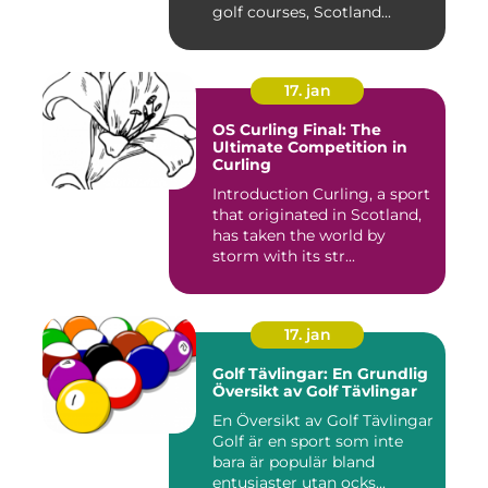
golf courses, Scotland...
17. jan
OS Curling Final: The
Ultimate Competition in
Curling
Introduction Curling, a sport
that originated in Scotland,
has taken the world by
storm with its str...
17. jan
Golf Tävlingar: En Grundlig
Översikt av Golf Tävlingar
En Översikt av Golf Tävlingar
Golf är en sport som inte
bara är populär bland
entusiaster utan ocks...