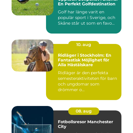
En Perfekt Golfdestination
Golf har länge varit en
populär sport i Sverige, och
Skåne står ut som en favo...
10. aug
Ridläger i Stockholm: En
Fantastisk Möjlighet för
Alla Hästälskare
Ridläger är den perfekta
semesteraktiviteten för barn
och ungdomar som
drömmer o...
08. aug
Fotbollsresor Manchester
City