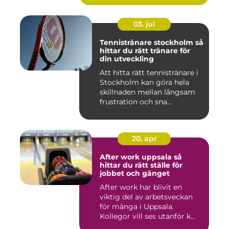
03. jul
Tennistränare stockholm så
hittar du rätt tränare för
din utveckling
Att hitta rätt tennistränare i
Stockholm kan göra hela
skillnaden mellan långsam
frustration och sna...
20. apr
After work uppsala så
hittar du rätt ställe för
jobbet och gänget
After work har blivit en
viktig del av arbetsveckan
för många i Uppsala.
Kollegor vill ses utanför k...