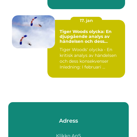
17. jan
Tiger Woods olycka: En
djupgående analys av
händelsen och dess
påverkan
Tiger Woods' olycka - En
kritisk analys av händelsen
och dess konsekvenser
Inledning: I februari ...
Adress