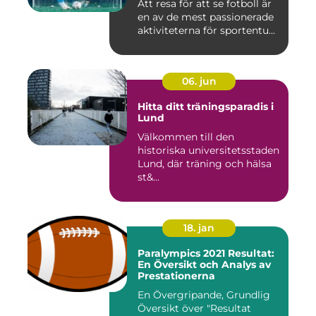
Att resa för att se fotboll är
en av de mest passionerade
aktiviteterna för sportentu...
06. jun
Hitta ditt träningsparadis i
Lund
Välkommen till den
historiska universitetsstaden
Lund, där träning och hälsa
st&...
18. jan
Paralympics 2021 Resultat:
En Översikt och Analys av
Prestationerna
En Övergripande, Grundlig
Översikt över "Resultat