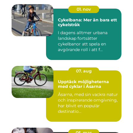
01. nov
Cykelbana: Mer än bara ett
cykelstråk
I dagens alltmer urbana
landskap fortsätter
cykelbanor att spela en
avgörande roll i att f...
07. aug
Upptäck möjligheterna
med cyklar i Åsarna
Åsarna, med sin vackra natur
och inspirerande omgivning,
har blivit en populär
destinatio...
05. mar