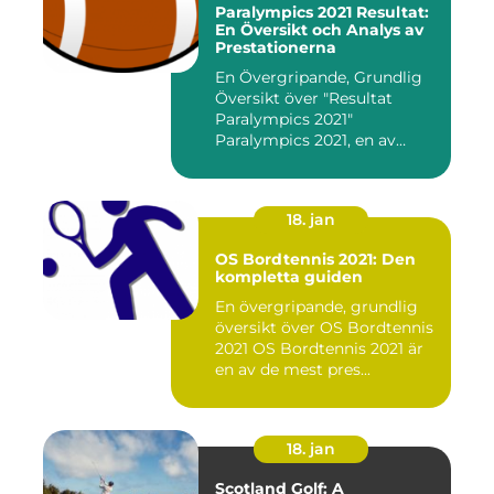
Paralympics 2021 Resultat:
En Översikt och Analys av
Prestationerna
En Övergripande, Grundlig
Översikt över "Resultat
Paralympics 2021"
Paralympics 2021, en av
världen...
18. jan
OS Bordtennis 2021: Den
kompletta guiden
En övergripande, grundlig
översikt över OS Bordtennis
2021 OS Bordtennis 2021 är
en av de mest pres...
18. jan
Scotland Golf: A