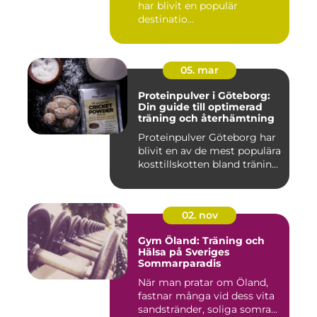
har blivit en populär
destinatio...
05. mar
Proteinpulver i Göteborg:
Din guide till optimerad
träning och återhämtning
Proteinpulver Göteborg har
blivit en av de mest populära
kosttillskotten bland tränin...
02. nov
Gym Öland: Träning och
Hälsa på Sveriges
Sommarparadis
När man pratar om Öland,
fastnar många vid dess vita
sandstränder, soliga somra...