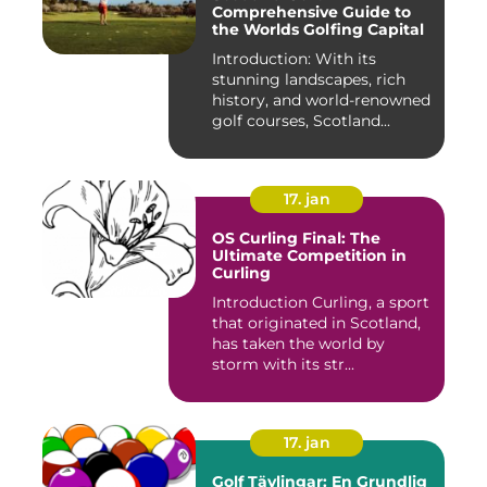
Comprehensive Guide to
the Worlds Golfing Capital
Introduction: With its
stunning landscapes, rich
history, and world-renowned
golf courses, Scotland...
17. jan
OS Curling Final: The
Ultimate Competition in
Curling
Introduction Curling, a sport
that originated in Scotland,
has taken the world by
storm with its str...
17. jan
Golf Tävlingar: En Grundlig