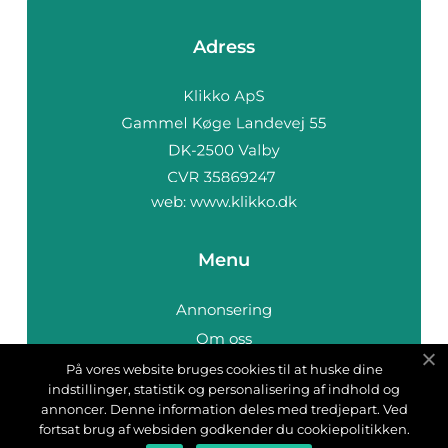
Adress
web:
www.klikko.dk
Menu
Annonsering
Om oss
Cookies
På vores website bruges cookies til at huske dine
indstillinger, statistik og personalisering af indhold og
Kontakta oss
annoncer. Denne information deles med tredjepart. Ved
Sitemap
fortsat brug af websiden godkender du cookiepolitikken.