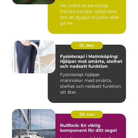
Att anlita en personlig
tränare handlar sällan bara
om att bygga muskler eller
gå ne...
01. dec
Fysioterapi i Malmköping:
Hjälper mot smärta, stelhet
och nedsatt funktion
Fysioterapi hjälper
människor med smärta,
stelhet och nedsatt funktion
att åter...
29. nov
Rullfock: En viktig
komponent för ditt segel