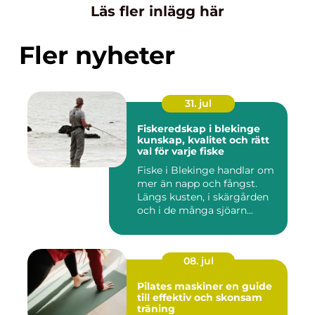
Läs fler inlägg här
Fler nyheter
31. jul
Fiskeredskap i blekinge
kunskap, kvalitet och rätt
val för varje fiske
Fiske i Blekinge handlar om
mer än napp och fångst.
Längs kusten, i skärgården
och i de många sjöarn...
08. jul
Pilates maskiner en guide
till effektiv och skonsam
träning