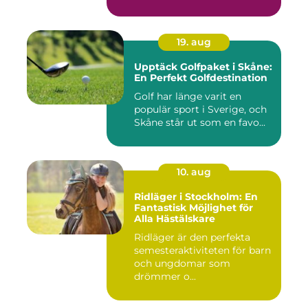
19. aug
Upptäck Golfpaket i Skåne:
En Perfekt Golfdestination
Golf har länge varit en
populär sport i Sverige, och
Skåne står ut som en favo...
10. aug
Ridläger i Stockholm: En
Fantastisk Möjlighet för
Alla Hästälskare
Ridläger är den perfekta
semesteraktiviteten för barn
och ungdomar som
drömmer o...