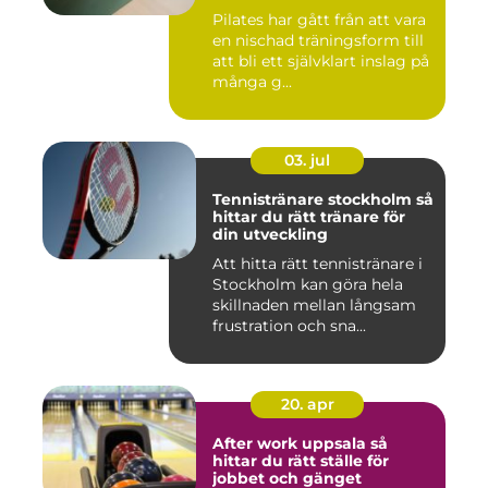
Pilates har gått från att vara
en nischad träningsform till
att bli ett självklart inslag på
många g...
03. jul
Tennistränare stockholm så
hittar du rätt tränare för
din utveckling
Att hitta rätt tennistränare i
Stockholm kan göra hela
skillnaden mellan långsam
frustration och sna...
20. apr
After work uppsala så
hittar du rätt ställe för
jobbet och gänget