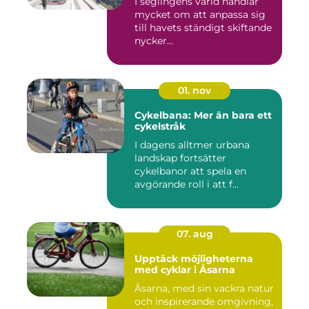
I seglingens värld handlar
mycket om att anpassa sig
till havets ständigt skiftande
nycker...
01. nov
Cykelbana: Mer än bara ett
cykelstråk
I dagens alltmer urbana
landskap fortsätter
cykelbanor att spela en
avgörande roll i att f...
07. aug
Upptäck möjligheterna
med cyklar i Åsarna
Åsarna, med sin vackra natur
och inspirerande omgivning,