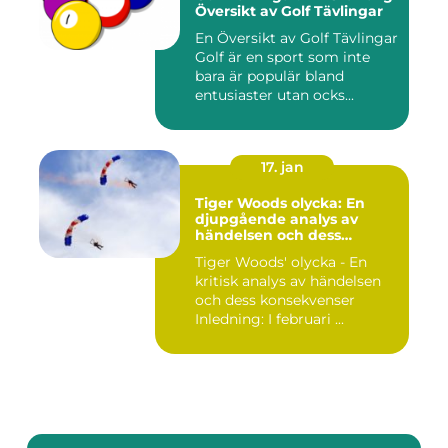
Översikt av Golf Tävlingar
En Översikt av Golf Tävlingar
Golf är en sport som inte
bara är populär bland
entusiaster utan ocks...
17. jan
Tiger Woods olycka: En
djupgående analys av
händelsen och dess
påverkan
Tiger Woods' olycka - En
kritisk analys av händelsen
och dess konsekvenser
Inledning: I februari ...