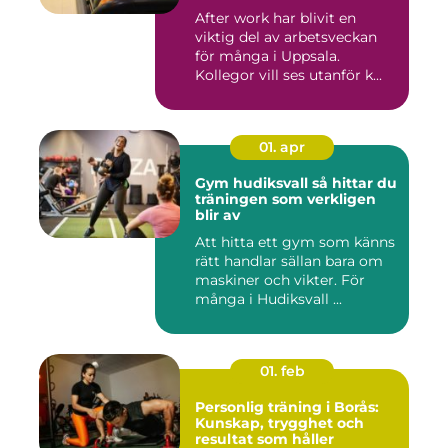
After work har blivit en
viktig del av arbetsveckan
för många i Uppsala.
Kollegor vill ses utanför k...
01. apr
Gym hudiksvall så hittar du
träningen som verkligen
blir av
Att hitta ett gym som känns
rätt handlar sällan bara om
maskiner och vikter. För
många i Hudiksvall ...
01. feb
Personlig träning i Borås:
Kunskap, trygghet och
resultat som håller