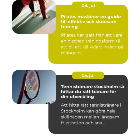
08. jul
Pilates maskiner en guide
till effektiv och skonsam
träning
Pilates har gått från att vara
en nischad träningsform till
att bli ett självklart inslag på
många g...
03. jul
Tennistränare stockholm så
hittar du rätt tränare för
din utveckling
Att hitta rätt tennistränare i
Stockholm kan göra hela
skillnaden mellan långsam
frustration och sna...