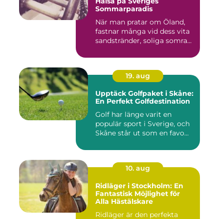
Hälsa på Sveriges
Sommarparadis
När man pratar om Öland,
fastnar många vid dess vita
sandstränder, soliga somra...
19. aug
Upptäck Golfpaket i Skåne:
En Perfekt Golfdestination
Golf har länge varit en
populär sport i Sverige, och
Skåne står ut som en favo...
10. aug
Ridläger i Stockholm: En
Fantastisk Möjlighet för
Alla Hästälskare
Ridläger är den perfekta