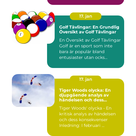
17. jan
Golf Tävlingar: En Grundlig
Översikt av Golf Tävlingar
En Översikt av Golf Tävlingar
Golf är en sport som inte
bara är populär bland
entusiaster utan ocks...
17. jan
Tiger Woods olycka: En
djupgående analys av
händelsen och dess
påverkan
Tiger Woods' olycka - En
kritisk analys av händelsen
och dess konsekvenser
Inledning: I februari ...