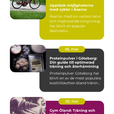
Upptäck möjligheterna
med cyklar i Åsarna
Åsarna, med sin vackra natur
och inspirerande omgivning,
har blivit en populär
destinatio...
05. mar
Proteinpulver i Göteborg:
Din guide till optimerad
träning och återhämtning
Proteinpulver Göteborg har
blivit en av de mest populära
kosttillskotten bland tränin...
02. nov
Gym Öland: Träning och