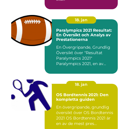
18. jan
Paralympics 2021 Resultat:
En Översikt och Analys av
Prestationerna
En Övergripande, Grundlig
Översikt över "Resultat
Paralympics 2021"
Paralympics 2021, en av
världen...
18. jan
OS Bordtennis 2021: Den
kompletta guiden
En övergripande, grundlig
översikt över OS Bordtennis
2021 OS Bordtennis 2021 är
en av de mest pres...