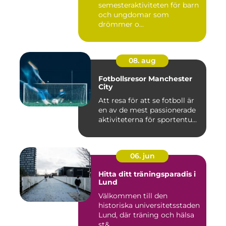
semesteraktiviteten för barn
och ungdomar som
drömmer o...
08. aug
Fotbollsresor Manchester
City
Att resa för att se fotboll är
en av de mest passionerade
aktiviteterna för sportentu...
06. jun
Hitta ditt träningsparadis i
Lund
Välkommen till den
historiska universitetsstaden
Lund, där träning och hälsa
st&...