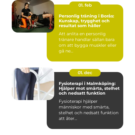
01. feb
Personlig träning i Borås:
Kunskap, trygghet och
resultat som håller
Att anlita en personlig
tränare handlar sällan bara
om att bygga muskler eller
gå ne...
01. dec
Fysioterapi i Malmköping:
Hjälper mot smärta, stelhet
och nedsatt funktion
Fysioterapi hjälper
människor med smärta,
stelhet och nedsatt funktion
att åter...