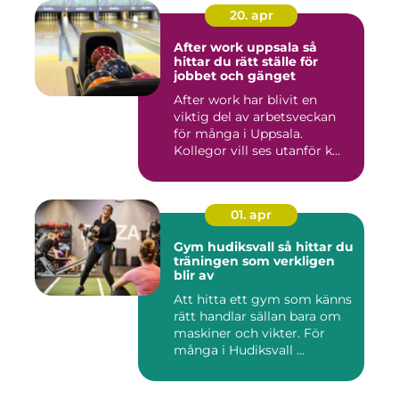
20. apr
After work uppsala så
hittar du rätt ställe för
jobbet och gänget
After work har blivit en
viktig del av arbetsveckan
för många i Uppsala.
Kollegor vill ses utanför k...
01. apr
Gym hudiksvall så hittar du
träningen som verkligen
blir av
Att hitta ett gym som känns
rätt handlar sällan bara om
maskiner och vikter. För
många i Hudiksvall ...