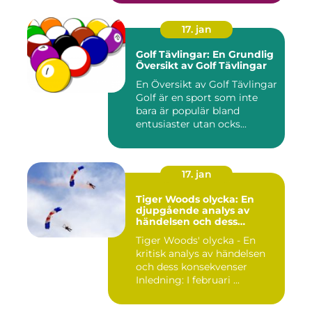
17. jan
Golf Tävlingar: En Grundlig
Översikt av Golf Tävlingar
En Översikt av Golf Tävlingar
Golf är en sport som inte
bara är populär bland
entusiaster utan ocks...
17. jan
Tiger Woods olycka: En
djupgående analys av
händelsen och dess
påverkan
Tiger Woods' olycka - En
kritisk analys av händelsen
och dess konsekvenser
Inledning: I februari ...