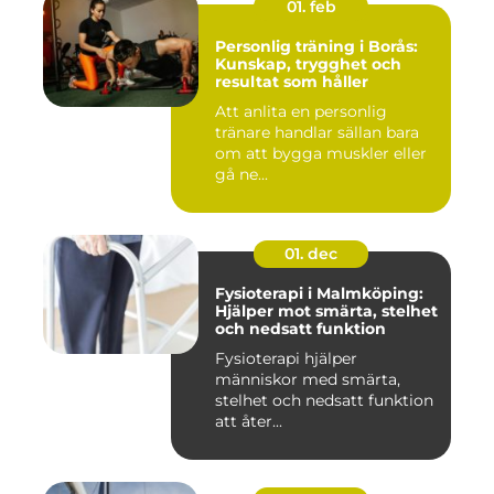
01. feb
Personlig träning i Borås:
Kunskap, trygghet och
resultat som håller
Att anlita en personlig
tränare handlar sällan bara
om att bygga muskler eller
gå ne...
01. dec
Fysioterapi i Malmköping:
Hjälper mot smärta, stelhet
och nedsatt funktion
Fysioterapi hjälper
människor med smärta,
stelhet och nedsatt funktion
att åter...