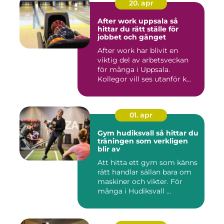
20. apr
After work uppsala så
hittar du rätt ställe för
jobbet och gänget
After work har blivit en
viktig del av arbetsveckan
för många i Uppsala.
Kollegor vill ses utanför k...
01. apr
Gym hudiksvall så hittar du
träningen som verkligen
blir av
Att hitta ett gym som känns
rätt handlar sällan bara om
maskiner och vikter. För
många i Hudiksvall ...