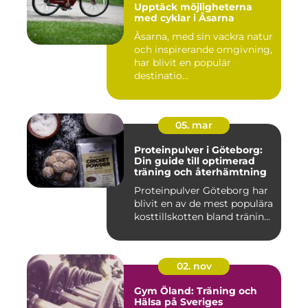
Upptäck möjligheterna
med cyklar i Åsarna
Åsarna, med sin vackra natur
och inspirerande omgivning,
har blivit en populär
destinatio...
05. mar
Proteinpulver i Göteborg:
Din guide till optimerad
träning och återhämtning
Proteinpulver Göteborg har
blivit en av de mest populära
kosttillskotten bland tränin...
02. nov
Gym Öland: Träning och
Hälsa på Sveriges