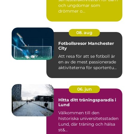
och ungdomar som
drömmer o...
08. aug
Fotbollsresor Manchester
City
Att resa för att se fotboll är
en av de mest passionerade
aktiviteterna för sportentu...
06. jun
Hitta ditt träningsparadis i
Lund
Välkommen till den
historiska universitetsstaden
Lund, där träning och hälsa
st&...