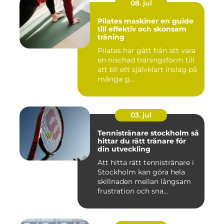
08. jul
Pilates maskiner en guide
till effektiv och skonsam
träning
Pilates har gått från att vara
en nischad träningsform till
att bli ett självklart inslag på
många g...
03. jul
Tennistränare stockholm så
hittar du rätt tränare för
din utveckling
Att hitta rätt tennistränare i
Stockholm kan göra hela
skillnaden mellan långsam
frustration och sna...