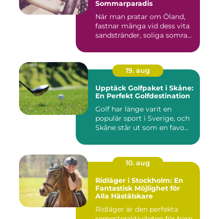
Sommarparadis
När man pratar om Öland,
fastnar många vid dess vita
sandstränder, soliga somra...
19. aug
Upptäck Golfpaket i Skåne:
En Perfekt Golfdestination
Golf har länge varit en
populär sport i Sverige, och
Skåne står ut som en favo...
10. aug
Ridläger i Stockholm: En
Fantastisk Möjlighet för
Alla Hästälskare
Ridläger är den perfekta
semesteraktiviteten för barn