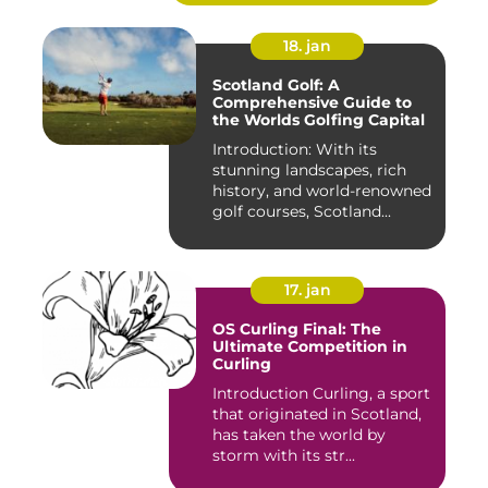
18. jan
Scotland Golf: A
Comprehensive Guide to
the Worlds Golfing Capital
Introduction: With its
stunning landscapes, rich
history, and world-renowned
golf courses, Scotland...
17. jan
OS Curling Final: The
Ultimate Competition in
Curling
Introduction Curling, a sport
that originated in Scotland,
has taken the world by
storm with its str...