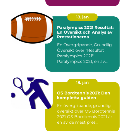
18. jan
Paralympics 2021 Resultat:
En Översikt och Analys av
Prestationerna
En Övergripande, Grundlig
Översikt över "Resultat
Paralympics 2021"
Paralympics 2021, en av
världen...
18. jan
OS Bordtennis 2021: Den
kompletta guiden
En övergripande, grundlig
översikt över OS Bordtennis
2021 OS Bordtennis 2021 är
en av de mest pres...