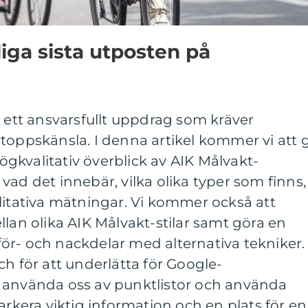
liga sista utposten på
r ett ansvarsfullt uppdrag som kräver
toppskänsla. I denna artikel kommer vi att 
gkvalitativ överblick av AIK Målvakt-
vad det innebär, vilka olika typer som finns,
litativa mätningar. Vi kommer också att
llan olika AIK Målvakt-stilar samt göra en
ör- och nackdelar med alternativa tekniker.
ch för att underlätta för Google-
 använda oss av punktlistor och använda
arkera viktig information och en plats för en