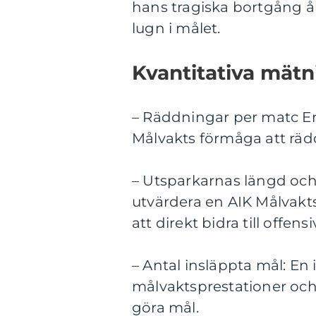
hans tragiska bortgång år
lugn i målet.
Kvantitativa mät
– Räddningar per matc En
Målvakts förmåga att rädd
– Utsparkarnas längd och
utvärdera en AIK Målvakt
att direkt bidra till offensi
– Antal insläppta mål: En
målvaktsprestationer och
göra mål.