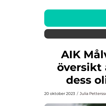
AIK Målvakt: En grundlig
översikt
dess o
20 oktober 2023
Julia Petters