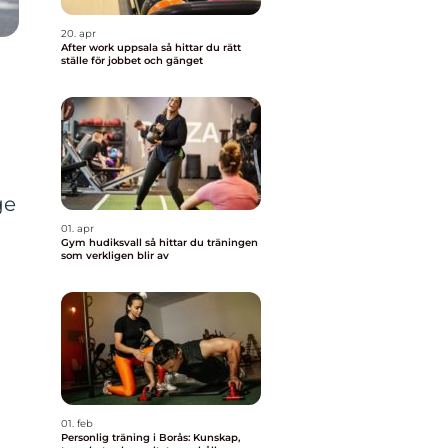
20. apr
After work uppsala så hittar du rätt
ställe för jobbet och gänget
ge
01. apr
Gym hudiksvall så hittar du träningen
som verkligen blir av
01. feb
Personlig träning i Borås: Kunskap,