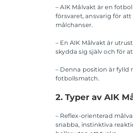
– AIK Målvakt är en fotbol
försvaret, ansvarig för a
målchanser.
– En AIK Målvakt är utrus
skydda sig själv och för a
– Denna position är fyll
fotbollsmatch.
2. Typer av AIK M
– Reflex-orienterad målva
snabba, instinktiva reak