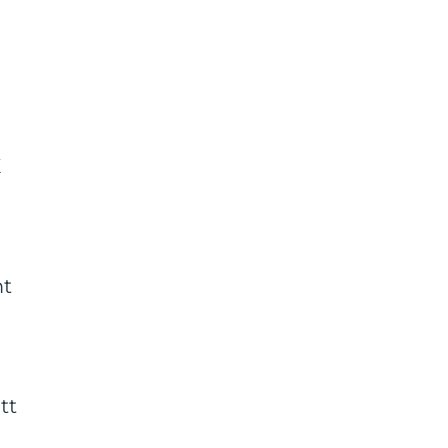
K
mt
tt