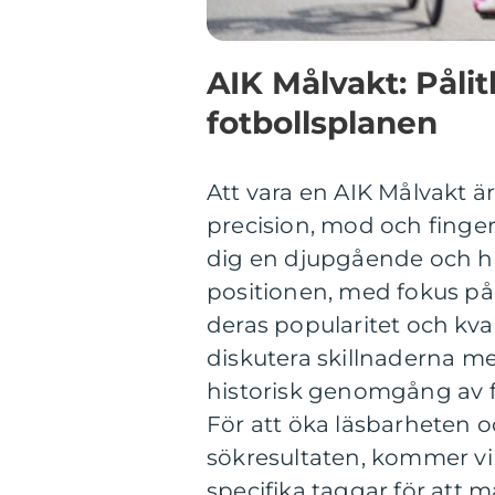
AIK Målvakt: Pålit
fotbollsplanen
Att vara en AIK Målvakt ä
precision, mod och finger
dig en djupgående och hö
positionen, med fokus på 
deras popularitet och kva
diskutera skillnaderna me
historisk genomgång av f
För att öka läsbarheten o
sökresultaten, kommer vi
specifika taggar för att m