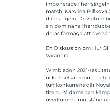
imponerade i herrsingeln
match. Karolína Plíšková 
damsingeln. Dessutom bö
sin dominans i herrdubbe
deras förmåga att överv
En Diskussion om Hur Oli
Varandra
Wimbledon 2021-resultate
olika spelkategorier och i
tuff konkurrens där Nova
titeln. På damsidan kämp
överkomma motstånd och k