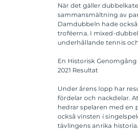
När det gäller dubbelkat
sammansmältning av par
Damdubbeln hade också f
troféerna. I mixed-dubbel
underhållande tennis och
En Historisk Genomgång 
2021 Resultat
Under årens lopp har res
fördelar och nackdelar. A
hedrar spelaren med en pl
också vinsten i singelspe
tävlingens anrika historia