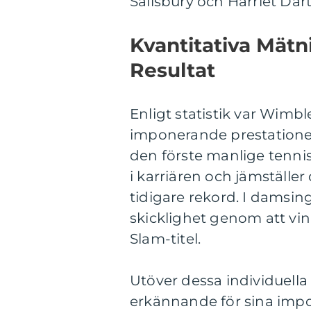
Salisbury och Harriet Dart
Kvantitativa Mät
Resultat
Enligt statistik var Wimb
imponerande prestationer
den förste manlige tenni
i karriären och jämställ
tidigare rekord. I damsin
skicklighet genom att v
Slam-titel.
Utöver dessa individuella
erkännande för sina impo