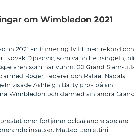
.
ningar om Wimbledon 2021
ledon 2021 en turnering fylld med rekord oc
. Novak Djokovic, som vann herrsingeln, bli
sspelaren som har vunnit 20 Grand Slam-titl
er därmed Roger Federer och Rafael Nadals
geln visade Ashleigh Barty prov på sin
inna Wimbledon och därmed sin andra Gran
 prestationer förtjänar också andra spelare
nerande insatser. Matteo Berrettini