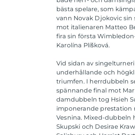
både herr- och damsingl
bästa spelare, som kämpade
vann Novak Djokovic sin s
mot italienaren Matteo Be
fira sin första Wimbledon
Karolína Plíšková.
Vid sidan av singelturne
underhållande och högkla
triumfen. I herrdubbeln s
spännande final mot Marce
damdubbeln tog Hsieh Su-
imponerande prestation 
Vesnina. Mixed-dubbeln h
Skupski och Desirae Kraw