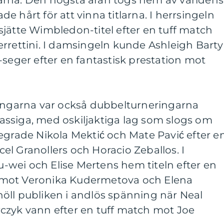
arna. Den högsta äran togs hem av världens
 hårt för att vinna titlarna. I herrsingeln
jätte Wimbledon-titel efter en tuff match
rrettini. I damsingeln kunde Ashleigh Barty
-seger efter en fantastisk prestation mot
ringarna var också dubbelturneringarna
ssiga, med oskiljaktiga lag som slogs om
egrade Nikola Mektić och Mate Pavić efter e
l Granollers och Horacio Zeballos. I
wei och Elise Mertens hem titeln efter en
mot Veronika Kudermetova och Elena
öll publiken i andlös spänning när Neal
czyk vann efter en tuff match mot Joe