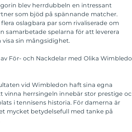
egorin blev herrdubbeln en intressant
tner som bjöd på spännande matcher.
lera oslagbara par som rivaliserade om
n samarbetade spelarna för att leverera
 visa sin mångsidighet.
av För- och Nackdelar med Olika Wimbled
ultaten vid Wimbledon haft sina egna
tt vinna herrsingeln innebär stor prestige o
ats i tennisens historia. För damerna är
let mycket betydelsefull med tanke på
.