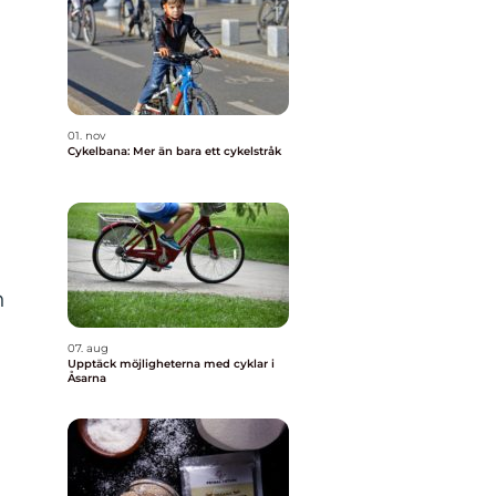
01. nov
Cykelbana: Mer än bara ett cykelstråk
n
07. aug
Upptäck möjligheterna med cyklar i
Åsarna