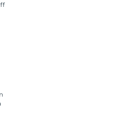
ff
i
en
a