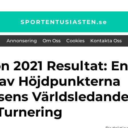
SPORTENTUSIASTEN.
se
Annonsering
Om Oss
Cookies
Kontakta Oss
 av Höjdpunkterna
isens Världsledand
Turnering