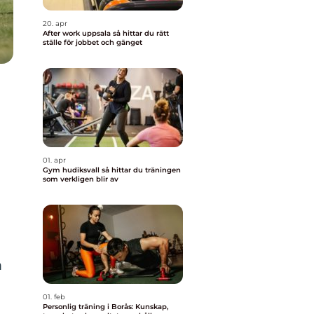
20. apr
After work uppsala så hittar du rätt
ställe för jobbet och gänget
01. apr
Gym hudiksvall så hittar du träningen
som verkligen blir av
m
01. feb
Personlig träning i Borås: Kunskap,