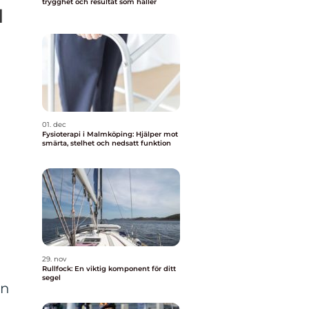
trygghet och resultat som håller
1
01. dec
Fysioterapi i Malmköping: Hjälper mot
smärta, stelhet och nedsatt funktion
29. nov
Rullfock: En viktig komponent för ditt
segel
ån