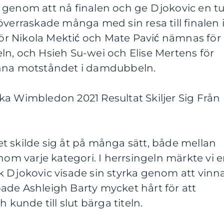
 genom att nå finalen och ge Djokovic en tu
överraskade många med sin resa till finalen 
r Nikola Mektić och Mate Pavić nämnas för
ln, och Hsieh Su-wei och Elise Mertens för
inna motståndet i damdubbeln.
ka Wimbledon 2021 Resultat Skiljer Sig Från
t skilde sig åt på många sätt, både mellan
nom varje kategori. I herrsingeln märkte vi 
k Djokovic visade sin styrka genom att vinn
ade Ashleigh Barty mycket hårt för att
unde till slut bärga titeln.