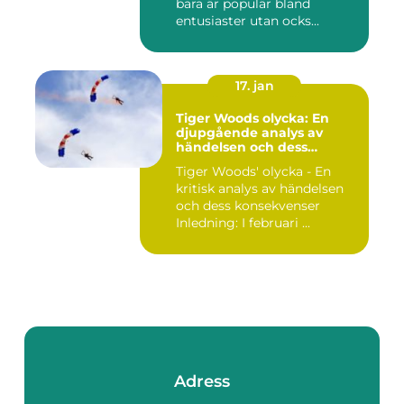
bara är populär bland
entusiaster utan ocks...
17. jan
Tiger Woods olycka: En
djupgående analys av
händelsen och dess
påverkan
Tiger Woods' olycka - En
kritisk analys av händelsen
och dess konsekvenser
Inledning: I februari ...
Adress