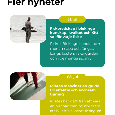
Fler nyheter
31. jul
Fiskeredskap i blekinge
kunskap, kvalitet och rätt
val för varje fiske
Fiske i Blekinge handlar om
mer än napp och fångst.
Längs kusten, i skärgården
och i de många sjöarn...
08. jul
Pilates maskiner en guide
till effektiv och skonsam
träning
Pilates har gått från att vara
en nischad träningsform till
att bli ett självklart inslag på