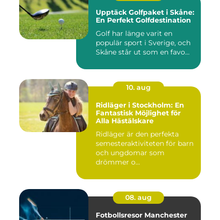
Upptäck Golfpaket i Skåne:
En Perfekt Golfdestination
Golf har länge varit en
populär sport i Sverige, och
Skåne står ut som en favo...
10. aug
Ridläger i Stockholm: En
Fantastisk Möjlighet för
Alla Hästälskare
Ridläger är den perfekta
semesteraktiviteten för barn
och ungdomar som
drömmer o...
08. aug
Fotbollsresor Manchester