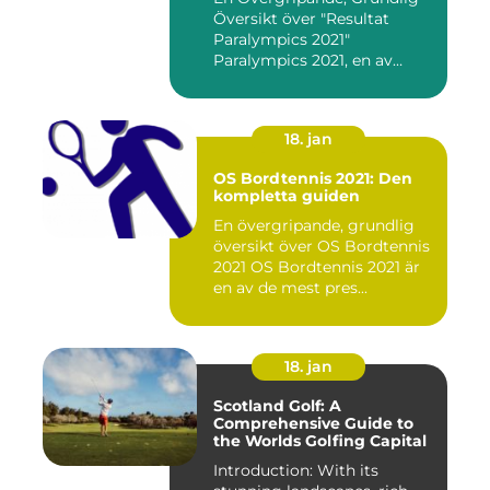
Översikt över "Resultat
Paralympics 2021"
Paralympics 2021, en av
världen...
18. jan
OS Bordtennis 2021: Den
kompletta guiden
En övergripande, grundlig
översikt över OS Bordtennis
2021 OS Bordtennis 2021 är
en av de mest pres...
18. jan
Scotland Golf: A
Comprehensive Guide to
the Worlds Golfing Capital
Introduction: With its