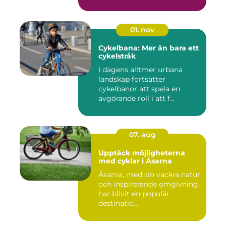
01. nov
Cykelbana: Mer än bara ett
cykelstråk
I dagens alltmer urbana
landskap fortsätter
cykelbanor att spela en
avgörande roll i att f...
07. aug
Upptäck möjligheterna
med cyklar i Åsarna
Åsarna, med sin vackra natur
och inspirerande omgivning,
har blivit en populär
destinatio...