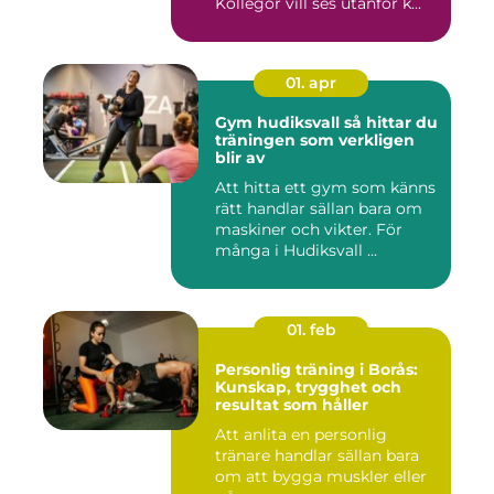
Kollegor vill ses utanför k...
01. apr
Gym hudiksvall så hittar du
träningen som verkligen
blir av
Att hitta ett gym som känns
rätt handlar sällan bara om
maskiner och vikter. För
många i Hudiksvall ...
01. feb
Personlig träning i Borås:
Kunskap, trygghet och
resultat som håller
Att anlita en personlig
tränare handlar sällan bara
om att bygga muskler eller