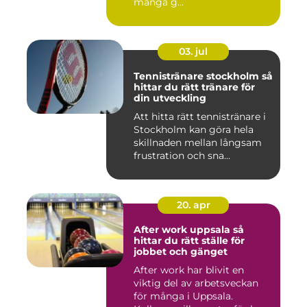
många g...
03. jul
Tennistränare stockholm så
hittar du rätt tränare för
din utveckling
Att hitta rätt tennistränare i
Stockholm kan göra hela
skillnaden mellan långsam
frustration och sna...
20. apr
After work uppsala så
hittar du rätt ställe för
jobbet och gänget
After work har blivit en
viktig del av arbetsveckan
för många i Uppsala.