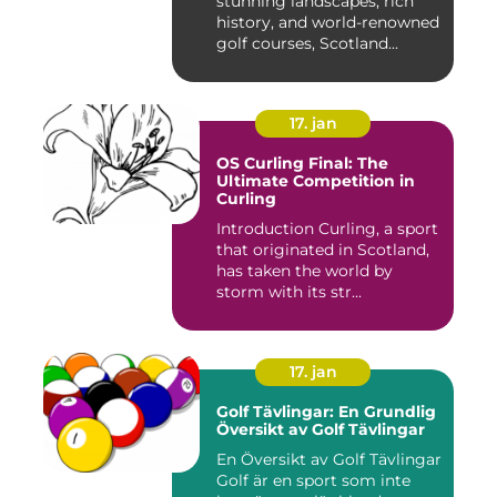
stunning landscapes, rich
history, and world-renowned
golf courses, Scotland...
17. jan
OS Curling Final: The
Ultimate Competition in
Curling
Introduction Curling, a sport
that originated in Scotland,
has taken the world by
storm with its str...
17. jan
Golf Tävlingar: En Grundlig
Översikt av Golf Tävlingar
En Översikt av Golf Tävlingar
Golf är en sport som inte