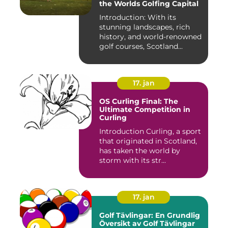
the Worlds Golfing Capital
Introduction: With its
stunning landscapes, rich
history, and world-renowned
golf courses, Scotland...
17. jan
OS Curling Final: The
Ultimate Competition in
Curling
Introduction Curling, a sport
that originated in Scotland,
has taken the world by
storm with its str...
17. jan
Golf Tävlingar: En Grundlig
Översikt av Golf Tävlingar