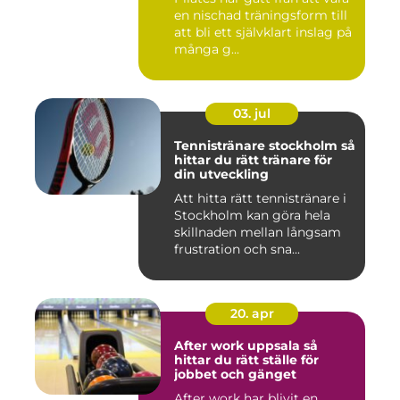
en nischad träningsform till
att bli ett självklart inslag på
många g...
03. jul
Tennistränare stockholm så
hittar du rätt tränare för
din utveckling
Att hitta rätt tennistränare i
Stockholm kan göra hela
skillnaden mellan långsam
frustration och sna...
20. apr
After work uppsala så
hittar du rätt ställe för
jobbet och gänget
After work har blivit en