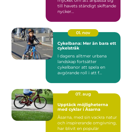
mycket om att anpassa sig
till havets ständigt skiftande
nycker...
01. nov
Cykelbana: Mer än bara ett
cykelstråk
I dagens alltmer urbana
landskap fortsätter
cykelbanor att spela en
avgörande roll i att f...
07. aug
Upptäck möjligheterna
med cyklar i Åsarna
Åsarna, med sin vackra natur
och inspirerande omgivning,
har blivit en populär