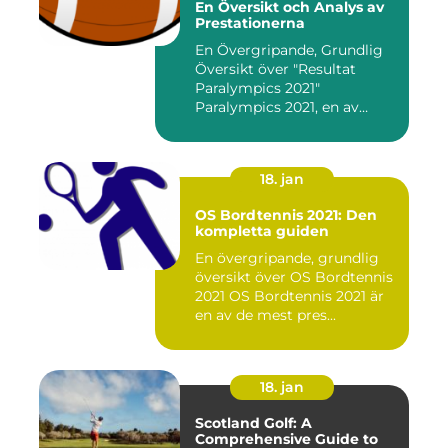
En Översikt och Analys av
Prestationerna
En Övergripande, Grundlig
Översikt över "Resultat
Paralympics 2021"
Paralympics 2021, en av
världen...
18. jan
OS Bordtennis 2021: Den
kompletta guiden
En övergripande, grundlig
översikt över OS Bordtennis
2021 OS Bordtennis 2021 är
en av de mest pres...
18. jan
Scotland Golf: A
Comprehensive Guide to