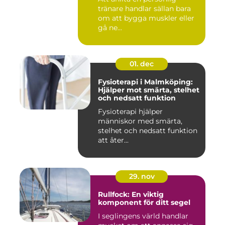
tränare handlar sällan bara
om att bygga muskler eller
gå ne...
01. dec
Fysioterapi i Malmköping:
Hjälper mot smärta, stelhet
och nedsatt funktion
Fysioterapi hjälper
människor med smärta,
stelhet och nedsatt funktion
att åter...
29. nov
Rullfock: En viktig
komponent för ditt segel
I seglingens värld handlar