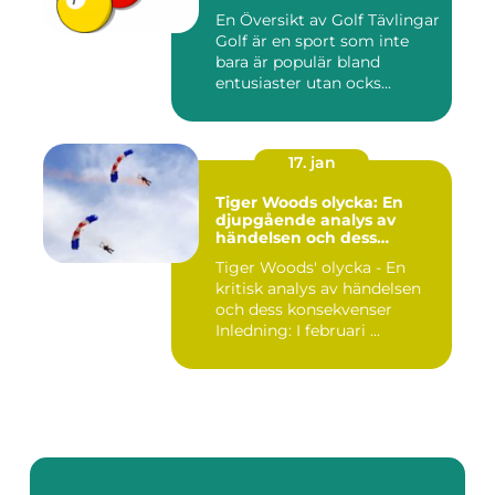
En Översikt av Golf Tävlingar
Golf är en sport som inte
bara är populär bland
entusiaster utan ocks...
17. jan
Tiger Woods olycka: En
djupgående analys av
händelsen och dess
påverkan
Tiger Woods' olycka - En
kritisk analys av händelsen
och dess konsekvenser
Inledning: I februari ...