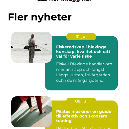
Fler nyheter
31. jul
Fiskeredskap i blekinge
kunskap, kvalitet och rätt
val för varje fiske
Fiske i Blekinge handlar om
mer än napp och fångst.
Längs kusten, i skärgården
och i de många sjöarn...
08. jul
Pilates maskiner en guide
till effektiv och skonsam
träning
Pilates har gått från att vara