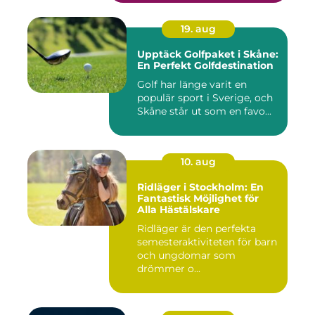
19. aug
Upptäck Golfpaket i Skåne:
En Perfekt Golfdestination
Golf har länge varit en
populär sport i Sverige, och
Skåne står ut som en favo...
10. aug
Ridläger i Stockholm: En
Fantastisk Möjlighet för
Alla Hästälskare
Ridläger är den perfekta
semesteraktiviteten för barn
och ungdomar som
drömmer o...