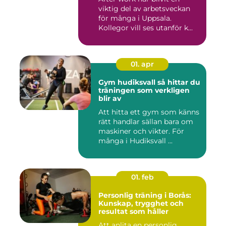
viktig del av arbetsveckan
för många i Uppsala.
Kollegor vill ses utanför k...
01. apr
Gym hudiksvall så hittar du
träningen som verkligen
blir av
Att hitta ett gym som känns
rätt handlar sällan bara om
maskiner och vikter. För
många i Hudiksvall ...
01. feb
Personlig träning i Borås:
Kunskap, trygghet och
resultat som håller
Att anlita en personlig