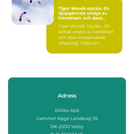
Tiger Woods olycka: En
djupgående analys av
händelsen och dess
påverkan
Tiger Woods' olycka - En
kritisk analys av händelsen
och dess konsekvenser
Inledning: I februari ...
Adress