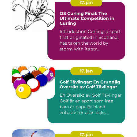
17. jan
OS Curling Final: The
Ultimate Competition in
Curling
Introduction Curling, a sport
that originated in Scotland,
has taken the world by
storm with its str...
17. jan
Golf Tävlingar: En Grundlig
Översikt av Golf Tävlingar
En Översikt av Golf Tävlingar
Golf är en sport som inte
bara är populär bland
entusiaster utan ocks...
17. jan