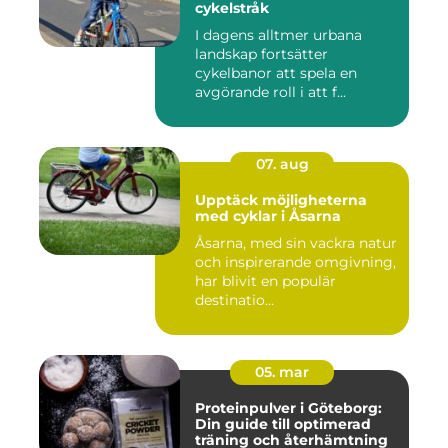
cykelstråk
I dagens alltmer urbana
landskap fortsätter
cykelbanor att spela en
avgörande roll i att f...
07. aug
Upptäck möjligheterna
med cyklar i Åsarna
Åsarna, med sin vackra natur
och inspirerande omgivning,
har blivit en populär
destinatio...
05. mar
Proteinpulver i Göteborg:
Din guide till optimerad
träning och återhämtning