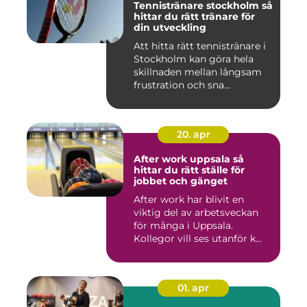
Tennistränare stockholm så
hittar du rätt tränare för
din utveckling
Att hitta rätt tennistränare i
Stockholm kan göra hela
skillnaden mellan långsam
frustration och sna...
20. apr
After work uppsala så
hittar du rätt ställe för
jobbet och gänget
After work har blivit en
viktig del av arbetsveckan
för många i Uppsala.
Kollegor vill ses utanför k...
01. apr