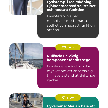
Fysioterapi i Malmköping:
Hjälper mot smärta, stelhet
och nedsatt funktion
Fysioterapi hjälper
människor med smärta,
stelhet och nedsatt funktion
att åter...
29. nov
Rullfock: En viktig
komponent för ditt segel
I seglingens värld handlar
mycket om att anpassa sig
till havets ständigt skiftande
nycker...
01. nov
Cykelbana: Mer än bara ett