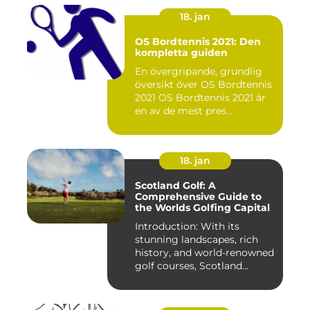
18. jan
OS Bordtennis 2021: Den
kompletta guiden
En övergripande, grundlig
översikt över OS Bordtennis
2021 OS Bordtennis 2021 är
en av de mest pres...
18. jan
Scotland Golf: A
Comprehensive Guide to
the Worlds Golfing Capital
Introduction: With its
stunning landscapes, rich
history, and world-renowned
golf courses, Scotland...