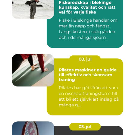
Fiskeredskap i blekinge
kunskap, kvalitet och rätt
val för varje fiske
Fiske i Blekinge handlar om
mer än napp och fångst.
Längs kusten, i skärgården
och i de många sjöarn...
08. jul
Pilates maskiner en guide
till effektiv och skonsam
träning
Pilates har gått från att vara
en nischad träningsform till
att bli ett självklart inslag på
många g...
03. jul