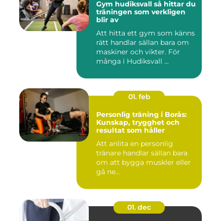
Gym hudiksvall så hittar du
träningen som verkligen
blir av
Att hitta ett gym som känns
rätt handlar sällan bara om
maskiner och vikter. För
många i Hudiksvall ...
01. feb
Personlig träning i Borås:
Kunskap, trygghet och
resultat som håller
Att anlita en personlig
tränare handlar sällan bara
om att bygga muskler eller
gå ne...
01. dec