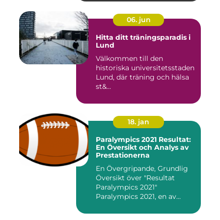
06. jun
Hitta ditt träningsparadis i
Lund
Välkommen till den
historiska universitetsstaden
Lund, där träning och hälsa
st&...
18. jan
Paralympics 2021 Resultat:
En Översikt och Analys av
Prestationerna
En Övergripande, Grundlig
Översikt över "Resultat
Paralympics 2021"
Paralympics 2021, en av
världen...