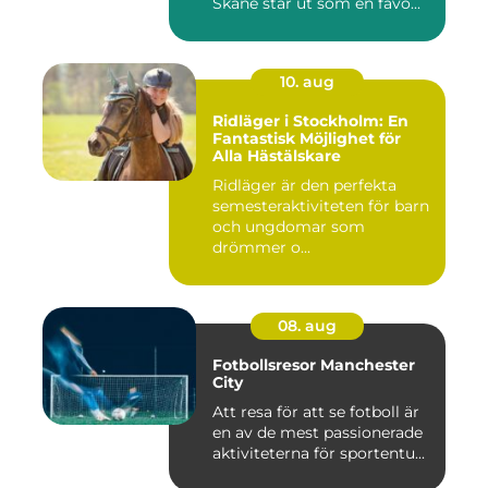
Skåne står ut som en favo...
10. aug
Ridläger i Stockholm: En
Fantastisk Möjlighet för
Alla Hästälskare
Ridläger är den perfekta
semesteraktiviteten för barn
och ungdomar som
drömmer o...
08. aug
Fotbollsresor Manchester
City
Att resa för att se fotboll är
en av de mest passionerade
aktiviteterna för sportentu...