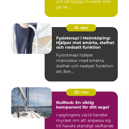
om att bygga muskler eller
gå ne...
01. dec
Fysioterapi i Malmköping:
Hjälper mot smärta, stelhet
och nedsatt funktion
Fysioterapi hjälper
människor med smärta,
stelhet och nedsatt funktion
att åter...
29. nov
Rullfock: En viktig
komponent för ditt segel
I seglingens värld handlar
mycket om att anpassa sig
till havets ständigt skiftande