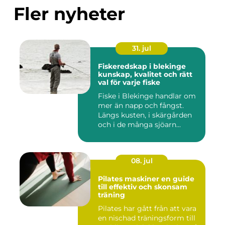
Fler nyheter
31. jul
Fiskeredskap i blekinge
kunskap, kvalitet och rätt
val för varje fiske
Fiske i Blekinge handlar om
mer än napp och fångst.
Längs kusten, i skärgården
och i de många sjöarn...
08. jul
Pilates maskiner en guide
till effektiv och skonsam
träning
Pilates har gått från att vara
en nischad träningsform till