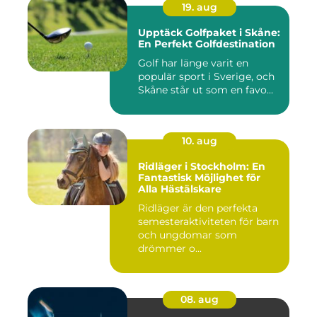
19. aug
Upptäck Golfpaket i Skåne:
En Perfekt Golfdestination
Golf har länge varit en
populär sport i Sverige, och
Skåne står ut som en favo...
10. aug
Ridläger i Stockholm: En
Fantastisk Möjlighet för
Alla Hästälskare
Ridläger är den perfekta
semesteraktiviteten för barn
och ungdomar som
drömmer o...
08. aug