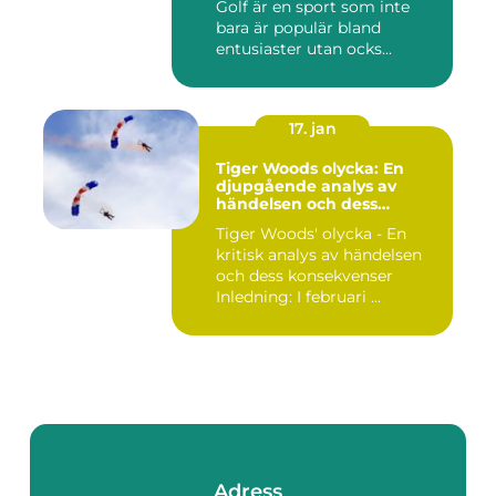
Golf är en sport som inte
bara är populär bland
entusiaster utan ocks...
17. jan
Tiger Woods olycka: En
djupgående analys av
händelsen och dess
påverkan
Tiger Woods' olycka - En
kritisk analys av händelsen
och dess konsekvenser
Inledning: I februari ...
Adress