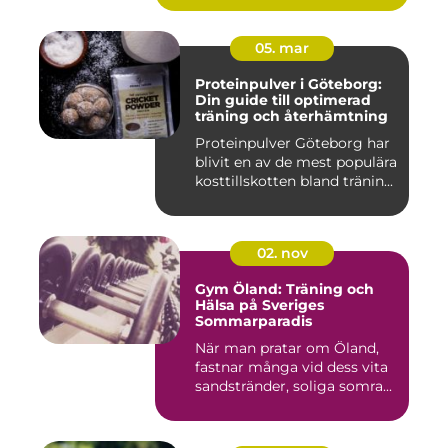
05. mar
Proteinpulver i Göteborg:
Din guide till optimerad
träning och återhämtning
Proteinpulver Göteborg har
blivit en av de mest populära
kosttillskotten bland tränin...
02. nov
Gym Öland: Träning och
Hälsa på Sveriges
Sommarparadis
När man pratar om Öland,
fastnar många vid dess vita
sandstränder, soliga somra...