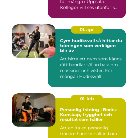
för många i Uppsala.
Kollegor vill ses utanför k...
01. apr
Gym hudiksvall så hittar du
träningen som verkligen
blir av
Att hitta ett gym som känns
rätt handlar sällan bara om
maskiner och vikter. För
många i Hudiksvall ...
01. feb
Personlig träning i Borås:
Kunskap, trygghet och
resultat som håller
Att anlita en personlig
tränare handlar sällan bara