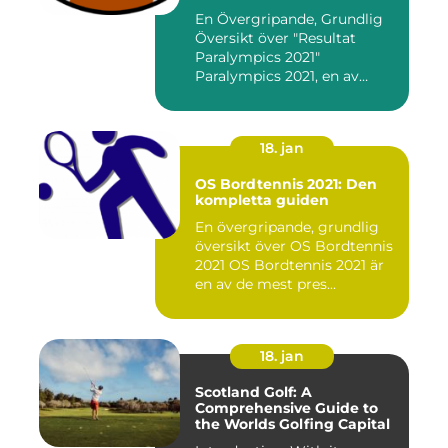
En Övergripande, Grundlig
Översikt över "Resultat
Paralympics 2021"
Paralympics 2021, en av
världen...
18. jan
OS Bordtennis 2021: Den
kompletta guiden
En övergripande, grundlig
översikt över OS Bordtennis
2021 OS Bordtennis 2021 är
en av de mest pres...
18. jan
Scotland Golf: A
Comprehensive Guide to
the Worlds Golfing Capital