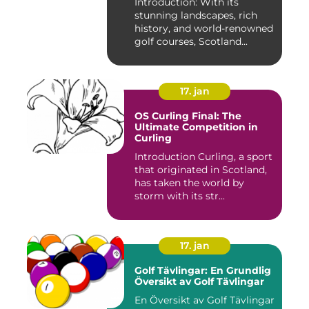
Introduction: With its
stunning landscapes, rich
history, and world-renowned
golf courses, Scotland...
17. jan
OS Curling Final: The
Ultimate Competition in
Curling
Introduction Curling, a sport
that originated in Scotland,
has taken the world by
storm with its str...
17. jan
Golf Tävlingar: En Grundlig
Översikt av Golf Tävlingar
En Översikt av Golf Tävlingar