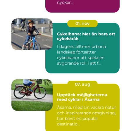
nycker...
01. nov
Cykelbana: Mer än bara ett
cykelstråk
I dagens alltmer urbana
landskap fortsätter
cykelbanor att spela en
avgörande roll i att f...
07. aug
Upptäck möjligheterna
med cyklar i Åsarna
Åsarna, med sin vackra natur
och inspirerande omgivning,
har blivit en populär
destinatio...