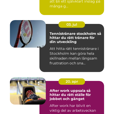
att bli ett självklart inslag på
många g...
03. jul
Tennistränare stockholm så
hittar du rätt tränare för
din utveckling
Att hitta rätt tennistränare i
Stockholm kan göra hela
skillnaden mellan långsam
frustration och sna...
20. apr
After work uppsala så
hittar du rätt ställe för
jobbet och gänget
After work har blivit en
viktig del av arbetsveckan