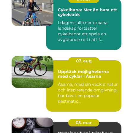
Cykelbana: Mer än bara ett
cykelstråk
I dagens alltmer urbana
landskap fortsätter
cykelbanor att spela en
avgörande roll i att f...
07. aug
Upptäck möjligheterna
med cyklar i Åsarna
Åsarna, med sin vackra natur
och inspirerande omgivning,
har blivit en populär
destinatio...
05. mar