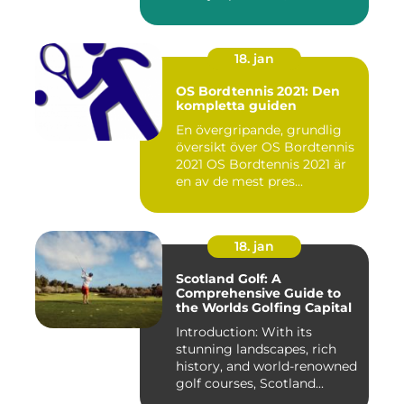
världen...
18. jan
OS Bordtennis 2021: Den
kompletta guiden
En övergripande, grundlig
översikt över OS Bordtennis
2021 OS Bordtennis 2021 är
en av de mest pres...
18. jan
Scotland Golf: A
Comprehensive Guide to
the Worlds Golfing Capital
Introduction: With its
stunning landscapes, rich
history, and world-renowned
golf courses, Scotland...