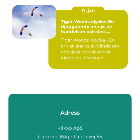
17. jan
Tiger Woods olycka: En
djupgående analys av
händelsen och dess
påverkan
Tiger Woods' olycka - En
kritisk analys av händelsen
och dess konsekvenser
Inledning: I februari ...
Adress