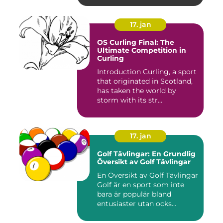
17. jan
OS Curling Final: The
Ultimate Competition in
Curling
Introduction Curling, a sport
that originated in Scotland,
has taken the world by
storm with its str...
17. jan
Golf Tävlingar: En Grundlig
Översikt av Golf Tävlingar
En Översikt av Golf Tävlingar
Golf är en sport som inte
bara är populär bland
entusiaster utan ocks...