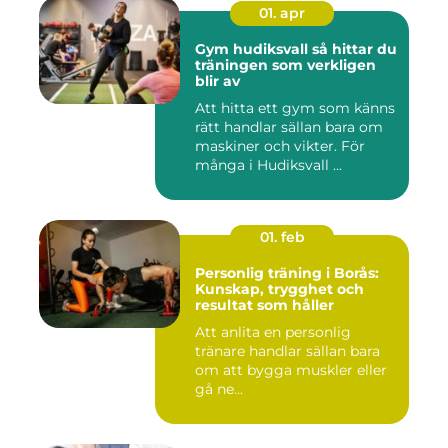
01. apr
Gym hudiksvall så hittar du
träningen som verkligen
blir av
Att hitta ett gym som känns
rätt handlar sällan bara om
maskiner och vikter. För
många i Hudiksvall ...
01. feb
Personlig träning i Borås:
Kunskap, trygghet och
resultat som håller
Att anlita en personlig
tränare handlar sällan bara
om att bygga muskler eller
gå ne...