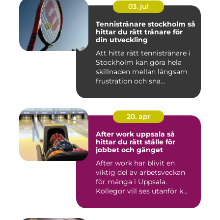
03. jul
Tennistränare stockholm så
hittar du rätt tränare för
din utveckling
Att hitta rätt tennistränare i
Stockholm kan göra hela
skillnaden mellan långsam
frustration och sna...
20. apr
After work uppsala så
hittar du rätt ställe för
jobbet och gänget
After work har blivit en
viktig del av arbetsveckan
för många i Uppsala.
Kollegor vill ses utanför k...