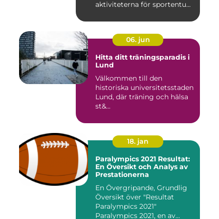
aktiviteterna för sportentu...
06. jun
Hitta ditt träningsparadis i
Lund
Välkommen till den
historiska universitetsstaden
Lund, där träning och hälsa
st&...
18. jan
Paralympics 2021 Resultat:
En Översikt och Analys av
Prestationerna
En Övergripande, Grundlig
Översikt över "Resultat
Paralympics 2021"
Paralympics 2021, en av