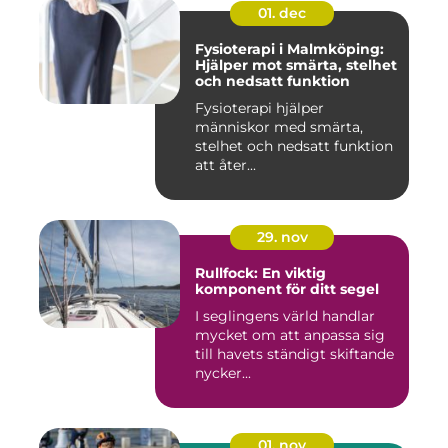
01. dec
Fysioterapi i Malmköping:
Hjälper mot smärta, stelhet
och nedsatt funktion
Fysioterapi hjälper
människor med smärta,
stelhet och nedsatt funktion
att åter...
29. nov
Rullfock: En viktig
komponent för ditt segel
I seglingens värld handlar
mycket om att anpassa sig
till havets ständigt skiftande
nycker...
01. nov