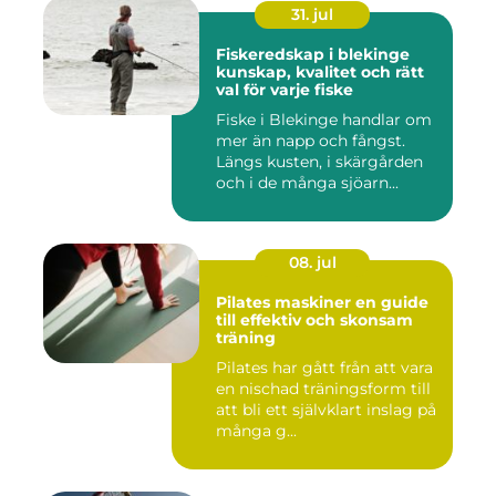
31. jul
Fiskeredskap i blekinge
kunskap, kvalitet och rätt
val för varje fiske
Fiske i Blekinge handlar om
mer än napp och fångst.
Längs kusten, i skärgården
och i de många sjöarn...
08. jul
Pilates maskiner en guide
till effektiv och skonsam
träning
Pilates har gått från att vara
en nischad träningsform till
att bli ett självklart inslag på
många g...