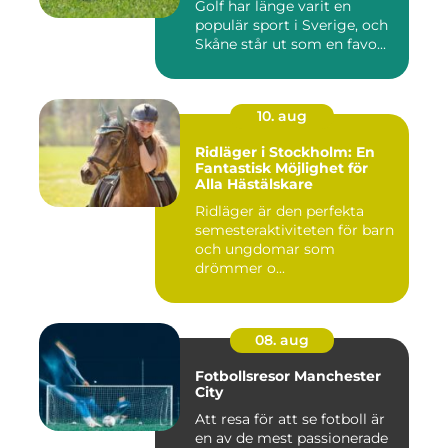
Golf har länge varit en
populär sport i Sverige, och
Skåne står ut som en favo...
10. aug
Ridläger i Stockholm: En
Fantastisk Möjlighet för
Alla Hästälskare
Ridläger är den perfekta
semesteraktiviteten för barn
och ungdomar som
drömmer o...
08. aug
Fotbollsresor Manchester
City
Att resa för att se fotboll är
en av de mest passionerade