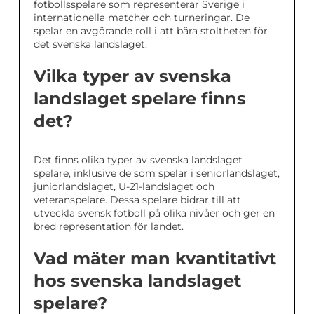
fotbollsspelare som representerar Sverige i
internationella matcher och turneringar. De
spelar en avgörande roll i att bära stoltheten för
det svenska landslaget.
Vilka typer av svenska
landslaget spelare finns
det?
Det finns olika typer av svenska landslaget
spelare, inklusive de som spelar i seniorlandslaget,
juniorlandslaget, U-21-landslaget och
veteranspelare. Dessa spelare bidrar till att
utveckla svensk fotboll på olika nivåer och ger en
bred representation för landet.
Vad mäter man kvantitativt
hos svenska landslaget
spelare?