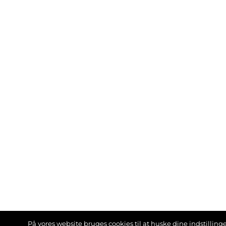
På vores website bruges cookies til at huske dine indstillinger