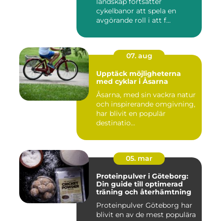
landskap fortsätter
cykelbanor att spela en
avgörande roll i att f...
07. aug
Upptäck möjligheterna
med cyklar i Åsarna
Åsarna, med sin vackra natur
och inspirerande omgivning,
har blivit en populär
destinatio...
05. mar
Proteinpulver i Göteborg:
Din guide till optimerad
träning och återhämtning
Proteinpulver Göteborg har
blivit en av de mest populära