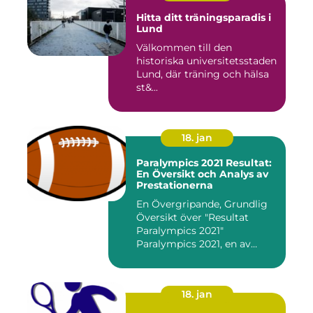
Hitta ditt träningsparadis i
Lund
Välkommen till den
historiska universitetsstaden
Lund, där träning och hälsa
st&...
18. jan
Paralympics 2021 Resultat:
En Översikt och Analys av
Prestationerna
En Övergripande, Grundlig
Översikt över "Resultat
Paralympics 2021"
Paralympics 2021, en av
världen...
18. jan