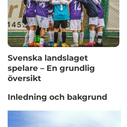
Svenska landslaget
spelare – En grundlig
översikt
Inledning och bakgrund