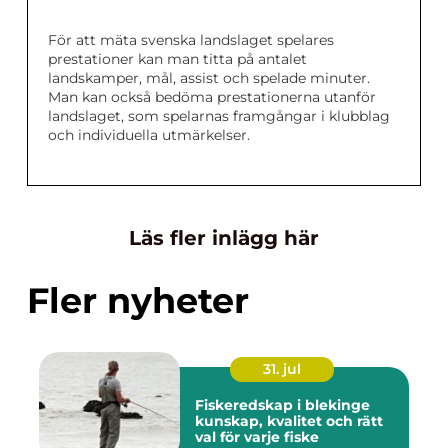
För att mäta svenska landslaget spelares
prestationer kan man titta på antalet
landskamper, mål, assist och spelade minuter.
Man kan också bedöma prestationerna utanför
landslaget, som spelarnas framgångar i klubblag
och individuella utmärkelser.
Läs fler inlägg här
Fler nyheter
31. jul
Fiskeredskap i blekinge
kunskap, kvalitet och rätt
val för varje fiske