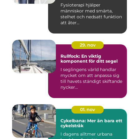
Fysioterapi hjälper
människor med smärta,
stelhet och nedsatt funktion
att åter...
29. nov
Rullfock: En viktig
komponent för ditt segel
I seglingens värld handlar
mycket om att anpassa sig
till havets ständigt skiftande
nycker...
01. nov
Cykelbana: Mer än bara ett
cykelstråk
I dagens alltmer urbana