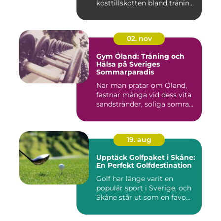
kosttillskotten bland tränin...
02. nov
Gym Öland: Träning och
Hälsa på Sveriges
Sommarparadis
När man pratar om Öland,
fastnar många vid dess vita
sandstränder, soliga somra...
19. aug
Upptäck Golfpaket i Skåne:
En Perfekt Golfdestination
Golf har länge varit en
populär sport i Sverige, och
Skåne står ut som en favo...