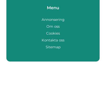
Menu
Annonsering
Om oss
Cookies
Kontakta oss
Sitemap