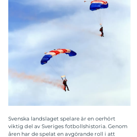
Svenska landslaget spelare är en oerhört
viktig del av Sveriges fotbollshistoria. Genom
åren har de spelat en avgörande roll i att