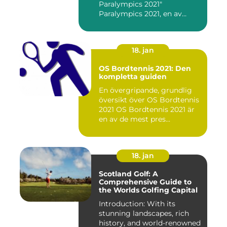
Paralympics 2021"
Paralympics 2021, en av
världen...
18. jan
OS Bordtennis 2021: Den
kompletta guiden
En övergripande, grundlig
översikt över OS Bordtennis
2021 OS Bordtennis 2021 är
en av de mest pres...
18. jan
Scotland Golf: A
Comprehensive Guide to
the Worlds Golfing Capital
Introduction: With its
stunning landscapes, rich
history, and world-renowned