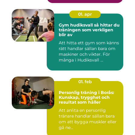
01. apr
Gym hudiksvall så hittar du
träningen som verkligen
blir av
Att hitta ett gym som känns
rätt handlar sällan bara om
maskiner och vikter. För
många i Hudiksvall ...
01. feb
Personlig träning i Borås:
Kunskap, trygghet och
resultat som håller
Att anlita en personlig
tränare handlar sällan bara
om att bygga muskler eller
gå ne...