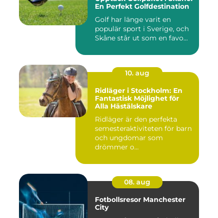
En Perfekt Golfdestination
Golf har länge varit en
populär sport i Sverige, och
Skåne står ut som en favo...
10. aug
Ridläger i Stockholm: En
Fantastisk Möjlighet för
Alla Hästälskare
Ridläger är den perfekta
semesteraktiviteten för barn
och ungdomar som
drömmer o...
08. aug
Fotbollsresor Manchester
City