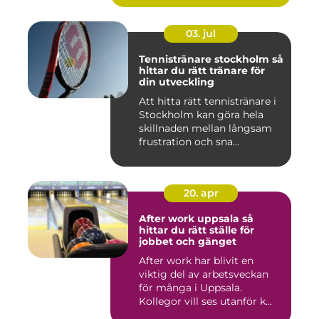
03. jul
Tennistränare stockholm så
hittar du rätt tränare för
din utveckling
Att hitta rätt tennistränare i
Stockholm kan göra hela
skillnaden mellan långsam
frustration och sna...
20. apr
After work uppsala så
hittar du rätt ställe för
jobbet och gänget
After work har blivit en
viktig del av arbetsveckan
för många i Uppsala.
Kollegor vill ses utanför k...