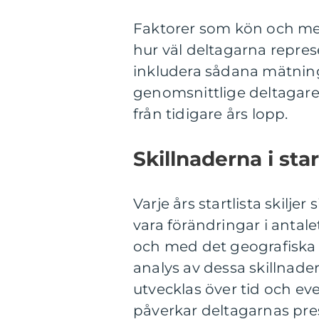
Faktorer som kön och med
hur väl deltagarna repres
inkludera sådana mätninga
genomsnittlige deltagaren
från tidigare års lopp.
Skillnaderna i sta
Varje års startlista skiljer 
vara förändringar i antale
och med det geografiska 
analys av dessa skillnade
utvecklas över tid och ev
påverkar deltagarnas pres