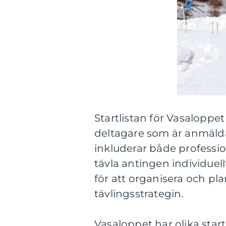
Startlistan för Vasaloppet
deltagare som är anmälda 
inkluderar både professi
tävla antingen individuell
för att organisera och pla
tävlingsstrategin.
Vasaloppet har olika star