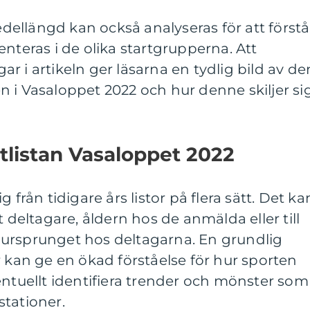
ellängd kan också analyseras för att förstå
enteras i de olika startgrupperna. Att
r i artikeln ger läsarna en tydlig bild av de
 i Vasaloppet 2022 och hur denne skiljer si
rtlistan Vasaloppet 2022
sig från tidigare års listor på flera sätt. Det ka
t deltagare, åldern hos de anmälda eller till
ursprunget hos deltagarna. En grundlig
r kan ge en ökad förståelse för hur sporten
entuellt identifiera trender och mönster som
tationer.