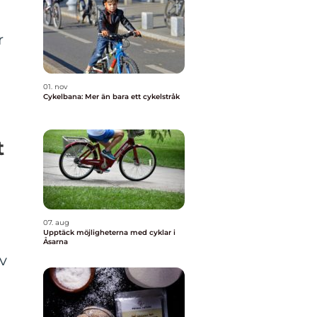
r
01. nov
Cykelbana: Mer än bara ett cykelstråk
t
07. aug
Upptäck möjligheterna med cyklar i
Åsarna
v