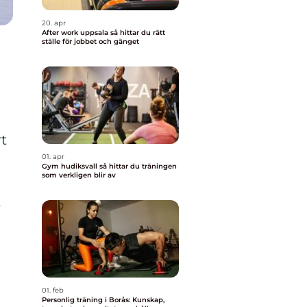
20. apr
After work uppsala så hittar du rätt
ställe för jobbet och gänget
rt
01. apr
Gym hudiksvall så hittar du träningen
som verkligen blir av
k
01. feb
Personlig träning i Borås: Kunskap,