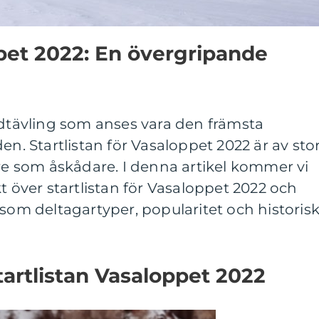
ppet 2022: En övergripande
idtävling som anses vara den främsta
en. Startlistan för Vasaloppet 2022 är av sto
are som åskådare. I denna artikel kommer vi
t över startlistan för Vasaloppet 2022 och
åsom deltagartyper, popularitet och historis
tartlistan Vasaloppet 2022