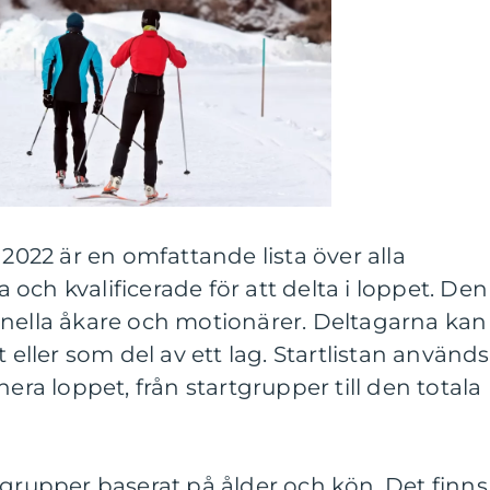
 2022 är en omfattande lista över alla
och kvalificerade för att delta i loppet. Den
onella åkare och motionärer. Deltagarna kan
t eller som del av ett lag. Startlistan används
nera loppet, från startgrupper till den totala
tgrupper baserat på ålder och kön. Det finns