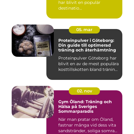
har blivit en populär
destinatio...
05. mar
Proteinpulver i Göteborg:
Din guide till optimerad
träning och återhämtning
Proteinpulver Göteborg har
blivit en av de mest populära
kosttillskotten bland tränin...
02. nov
Gym Öland: Träning och
Hälsa på Sveriges
Sommarparadis
När man pratar om Öland,
fastnar många vid dess vita
sandstränder, soliga somra...