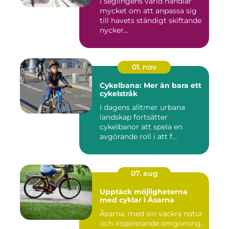
I seglingens värld handlar
mycket om att anpassa sig
till havets ständigt skiftande
nycker...
01. nov
Cykelbana: Mer än bara ett
cykelstråk
I dagens alltmer urbana
landskap fortsätter
cykelbanor att spela en
avgörande roll i att f...
07. aug
Upptäck möjligheterna
med cyklar i Åsarna
Åsarna, med sin vackra natur
och inspirerande omgivning,