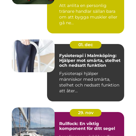
Att anlita en personlig
tränare handlar sällan bara
om att bygga muskler eller
gå ne...
01. dec
Fysioterapi i Malmköping:
Hjälper mot smärta, stelhet
och nedsatt funktion
Fysioterapi hjälper
människor med smärta,
stelhet och nedsatt funktion
att åter...
29. nov
Rullfock: En viktig
komponent för ditt segel