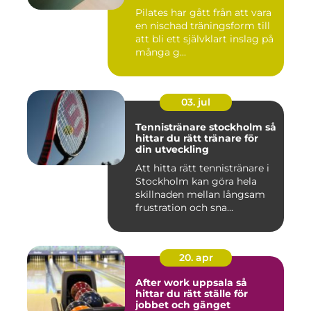
Pilates har gått från att vara
en nischad träningsform till
att bli ett självklart inslag på
många g...
03. jul
Tennistränare stockholm så
hittar du rätt tränare för
din utveckling
Att hitta rätt tennistränare i
Stockholm kan göra hela
skillnaden mellan långsam
frustration och sna...
20. apr
After work uppsala så
hittar du rätt ställe för
jobbet och gänget