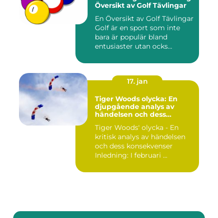
Översikt av Golf Tävlingar
En Översikt av Golf Tävlingar
Golf är en sport som inte
bara är populär bland
entusiaster utan ocks...
17. jan
Tiger Woods olycka: En
djupgående analys av
händelsen och dess
påverkan
Tiger Woods' olycka - En
kritisk analys av händelsen
och dess konsekvenser
Inledning: I februari ...