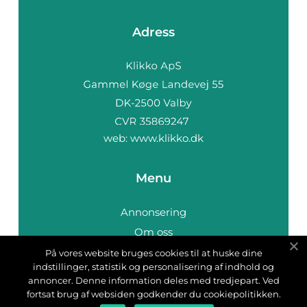
Adress
web:
www.klikko.dk
Menu
Annonsering
Om oss
Cookies
På vores website bruges cookies til at huske dine
indstillinger, statistik og personalisering af indhold og
Kontakta oss
annoncer. Denne information deles med tredjepart. Ved
Sitemap
fortsat brug af websiden godkender du cookiepolitikken.