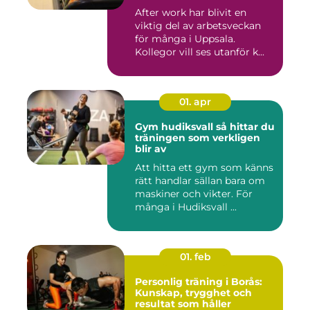
After work har blivit en
viktig del av arbetsveckan
för många i Uppsala.
Kollegor vill ses utanför k...
01. apr
Gym hudiksvall så hittar du
träningen som verkligen
blir av
Att hitta ett gym som känns
rätt handlar sällan bara om
maskiner och vikter. För
många i Hudiksvall ...
01. feb
Personlig träning i Borås:
Kunskap, trygghet och
resultat som håller