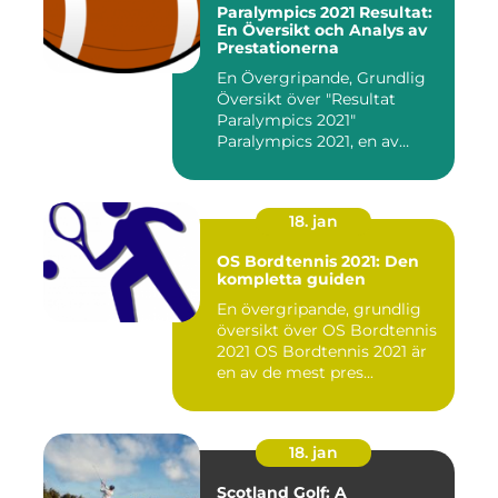
Paralympics 2021 Resultat:
En Översikt och Analys av
Prestationerna
En Övergripande, Grundlig
Översikt över "Resultat
Paralympics 2021"
Paralympics 2021, en av
världen...
18. jan
OS Bordtennis 2021: Den
kompletta guiden
En övergripande, grundlig
översikt över OS Bordtennis
2021 OS Bordtennis 2021 är
en av de mest pres...
18. jan
Scotland Golf: A