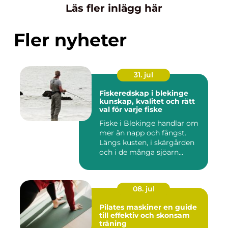
Läs fler inlägg här
Fler nyheter
31. jul
Fiskeredskap i blekinge
kunskap, kvalitet och rätt
val för varje fiske
Fiske i Blekinge handlar om
mer än napp och fångst.
Längs kusten, i skärgården
och i de många sjöarn...
08. jul
Pilates maskiner en guide
till effektiv och skonsam
träning