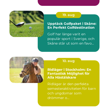
19. aug
Upptäck Golfpaket i Skåne:
En Perfekt Golfdestination
Golf har länge varit en
populär sport i Sverige, och
Skåne står ut som en favo...
10. aug
Ridläger i Stockholm: En
Fantastisk Möjlighet för
Alla Hästälskare
Ridläger är den perfekta
semesteraktiviteten för barn
och ungdomar som
drömmer o...