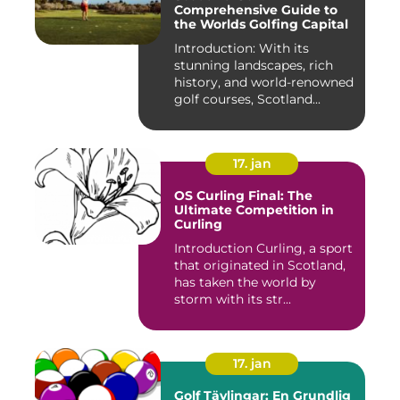
Comprehensive Guide to
the Worlds Golfing Capital
Introduction: With its
stunning landscapes, rich
history, and world-renowned
golf courses, Scotland...
17. jan
OS Curling Final: The
Ultimate Competition in
Curling
Introduction Curling, a sport
that originated in Scotland,
has taken the world by
storm with its str...
17. jan
Golf Tävlingar: En Grundlig