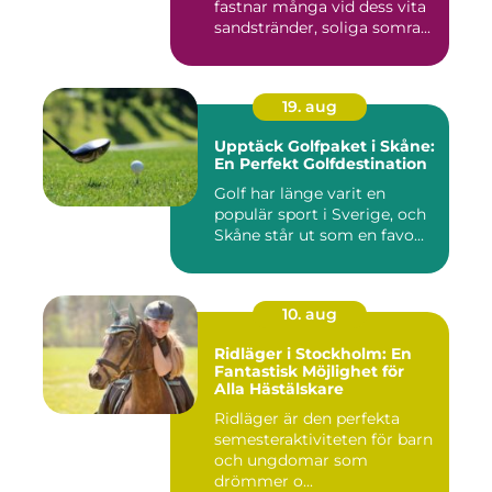
fastnar många vid dess vita
sandstränder, soliga somra...
19. aug
Upptäck Golfpaket i Skåne:
En Perfekt Golfdestination
Golf har länge varit en
populär sport i Sverige, och
Skåne står ut som en favo...
10. aug
Ridläger i Stockholm: En
Fantastisk Möjlighet för
Alla Hästälskare
Ridläger är den perfekta
semesteraktiviteten för barn
och ungdomar som
drömmer o...