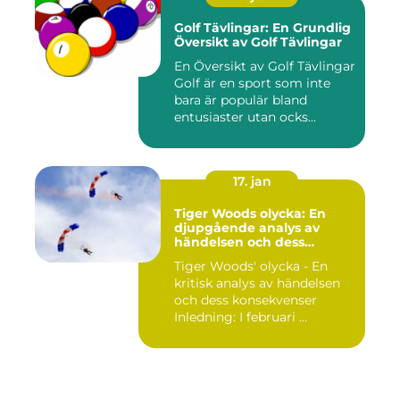
Golf Tävlingar: En Grundlig
Översikt av Golf Tävlingar
En Översikt av Golf Tävlingar
Golf är en sport som inte
bara är populär bland
entusiaster utan ocks...
17. jan
Tiger Woods olycka: En
djupgående analys av
händelsen och dess
påverkan
Tiger Woods' olycka - En
kritisk analys av händelsen
och dess konsekvenser
Inledning: I februari ...