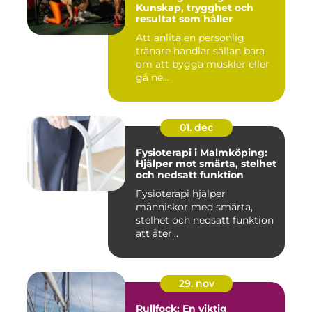
Kunskap, trygghet och
resultat som håller
Att anlita en personlig
tränare handlar sällan bara
om att bygga muskler eller
gå ne...
01. dec
Fysioterapi i Malmköping:
Hjälper mot smärta, stelhet
och nedsatt funktion
Fysioterapi hjälper
människor med smärta,
stelhet och nedsatt funktion
att åter...
29. nov
Rullfock: En viktig