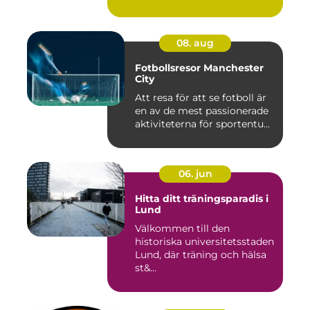
08. aug
Fotbollsresor Manchester
City
Att resa för att se fotboll är
en av de mest passionerade
aktiviteterna för sportentu...
06. jun
Hitta ditt träningsparadis i
Lund
Välkommen till den
historiska universitetsstaden
Lund, där träning och hälsa
st&...