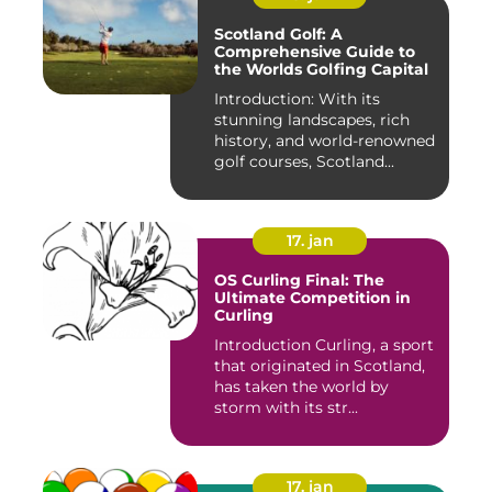
Scotland Golf: A
Comprehensive Guide to
the Worlds Golfing Capital
Introduction: With its
stunning landscapes, rich
history, and world-renowned
golf courses, Scotland...
17. jan
OS Curling Final: The
Ultimate Competition in
Curling
Introduction Curling, a sport
that originated in Scotland,
has taken the world by
storm with its str...
17. jan