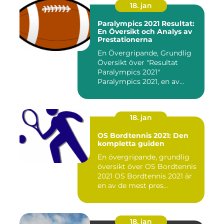
18. jan
Paralympics 2021 Resultat:
En Översikt och Analys av
Prestationerna
En Övergripande, Grundlig
Översikt över "Resultat
Paralympics 2021"
Paralympics 2021, en av
världen...
18. jan
OS Bordtennis 2021: Den
kompletta guiden
En övergripande, grundlig
översikt över OS Bordtennis
2021 OS Bordtennis 2021 är
en av de mest pres...
18. jan