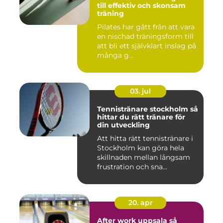
till effektiv och skonsam
träning
Pilates har gått från att vara
en nischad träningsform till
att bli ett självklart inslag på
många g...
03. jul
Tennistränare stockholm så
hittar du rätt tränare för
din utveckling
Att hitta rätt tennistränare i
Stockholm kan göra hela
skillnaden mellan långsam
frustration och sna...
20. apr
After work uppsala så