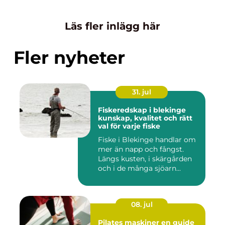
Läs fler inlägg här
Fler nyheter
31. jul
Fiskeredskap i blekinge
kunskap, kvalitet och rätt
val för varje fiske
Fiske i Blekinge handlar om
mer än napp och fångst.
Längs kusten, i skärgården
och i de många sjöarn...
08. jul
Pilates maskiner en guide