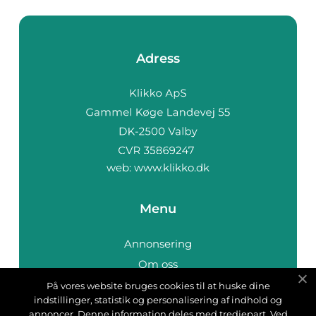
Adress
web:
www.klikko.dk
Menu
Annonsering
Om oss
Cookies
På vores website bruges cookies til at huske dine
indstillinger, statistik og personalisering af indhold og
Kontakta oss
annoncer. Denne information deles med tredjepart. Ved