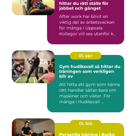
hittar du rätt ställe för
jobbet och gänget
After work har blivit en
viktig del av arbetsveckan
för många i Uppsala.
Kollegor vill ses utanför k...
01. apr
Gym hudiksvall så hittar du
träningen som verkligen
blir av
Att hitta ett gym som känns
rätt handlar sällan bara om
maskiner och vikter. För
många i Hudiksvall ...
01. feb
Personlig träning i Borås: