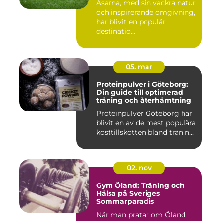
Åsarna, med sin vackra natur
och inspirerande omgivning,
har blivit en populär
destinatio...
05. mar
Proteinpulver i Göteborg:
Din guide till optimerad
träning och återhämtning
Proteinpulver Göteborg har
blivit en av de mest populära
kosttillskotten bland tränin...
02. nov
Gym Öland: Träning och
Hälsa på Sveriges
Sommarparadis
När man pratar om Öland,