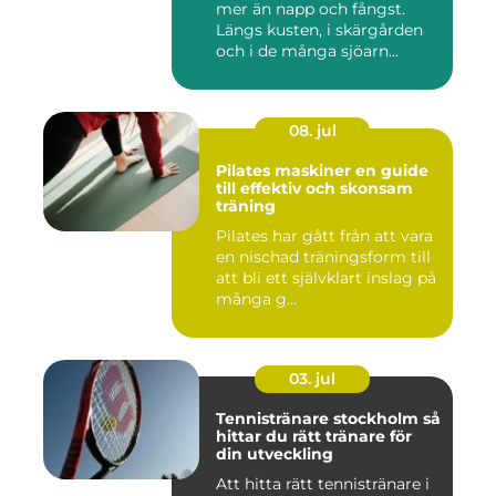
mer än napp och fångst.
Längs kusten, i skärgården
och i de många sjöarn...
08. jul
Pilates maskiner en guide
till effektiv och skonsam
träning
Pilates har gått från att vara
en nischad träningsform till
att bli ett självklart inslag på
många g...
03. jul
Tennistränare stockholm så
hittar du rätt tränare för
din utveckling
Att hitta rätt tennistränare i