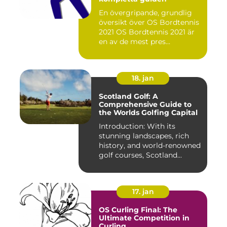
En övergripande, grundlig
översikt över OS Bordtennis
2021 OS Bordtennis 2021 är
en av de mest pres...
18. jan
Scotland Golf: A
Comprehensive Guide to
the Worlds Golfing Capital
Introduction: With its
stunning landscapes, rich
history, and world-renowned
golf courses, Scotland...
17. jan
OS Curling Final: The
Ultimate Competition in
Curling