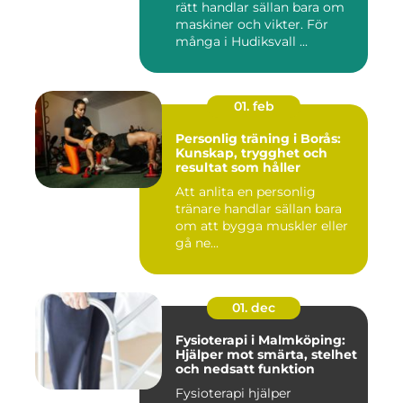
rätt handlar sällan bara om
maskiner och vikter. För
många i Hudiksvall ...
01. feb
Personlig träning i Borås:
Kunskap, trygghet och
resultat som håller
Att anlita en personlig
tränare handlar sällan bara
om att bygga muskler eller
gå ne...
01. dec
Fysioterapi i Malmköping:
Hjälper mot smärta, stelhet
och nedsatt funktion
Fysioterapi hjälper