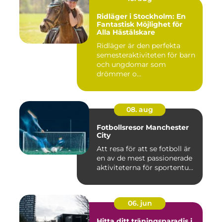
Ridläger i Stockholm: En
Fantastisk Möjlighet för
Alla Hästälskare
Ridläger är den perfekta
semesteraktiviteten för barn
och ungdomar som
drömmer o...
08. aug
Fotbollsresor Manchester
City
Att resa för att se fotboll är
en av de mest passionerade
aktiviteterna för sportentu...
06. jun
Hitta ditt träningsparadis i