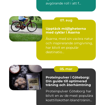
avgörande roll i att f...
07. aug
Upptäck möjligheterna
med cyklar i Åsarna
Åsarna, med sin vackra natur
och inspirerande omgivning,
har blivit en populär
destinatio...
05. mar
Proteinpulver i Göteborg:
Din guide till optimerad
träning och återhämtning
Proteinpulver Göteborg har
blivit en av de mest populära
kosttillskotten bland tränin...