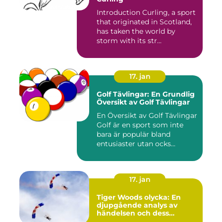
Introduction Curling, a sport
that originated in Scotland,
has taken the world by
storm with its str...
17. jan
Golf Tävlingar: En Grundlig
Översikt av Golf Tävlingar
En Översikt av Golf Tävlingar
Golf är en sport som inte
bara är populär bland
entusiaster utan ocks...
17. jan
Tiger Woods olycka: En
djupgående analys av
händelsen och dess
påverkan