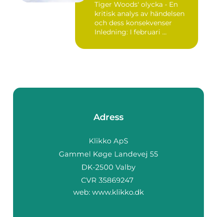
Tiger Woods' olycka - En
kritisk analys av händelsen
och dess konsekvenser
Inledning: I februari ...
Adress
web:
www.klikko.dk