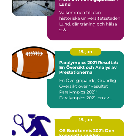
Lund
Välkommen till den
historiska universitetsstaden
Lund, där träning och hälsa
st&...
18. jan
Paralympics 2021 Resultat:
En Översikt och Analys av
Prestationerna
En Övergripande, Grundlig
Översikt över "Resultat
Paralympics 2021"
Paralympics 2021, en av
världen...
18. jan
OS Bordtennis 2021: Den
kompletta guiden