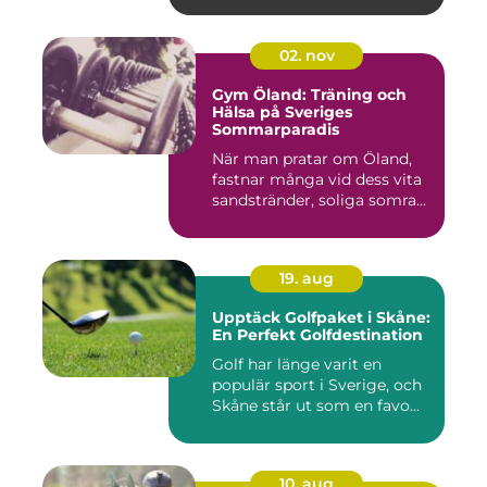
02. nov
Gym Öland: Träning och
Hälsa på Sveriges
Sommarparadis
När man pratar om Öland,
fastnar många vid dess vita
sandstränder, soliga somra...
19. aug
Upptäck Golfpaket i Skåne:
En Perfekt Golfdestination
Golf har länge varit en
populär sport i Sverige, och
Skåne står ut som en favo...
10. aug