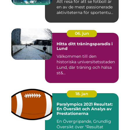
Att resa för att se fotboll är
en av de mest passionerade
aktiviteterna för sportentu...
06. jun
Hitta ditt träningsparadis i
Lund
Välkommen till den
historiska universitetsstaden
Lund, där träning och hälsa
st&...
18. jan
Paralympics 2021 Resultat:
En Översikt och Analys av
Prestationerna
En Övergripande, Grundlig
Översikt över "Resultat