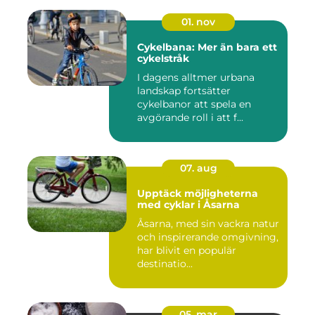
01. nov
Cykelbana: Mer än bara ett
cykelstråk
I dagens alltmer urbana
landskap fortsätter
cykelbanor att spela en
avgörande roll i att f...
07. aug
Upptäck möjligheterna
med cyklar i Åsarna
Åsarna, med sin vackra natur
och inspirerande omgivning,
har blivit en populär
destinatio...
05. mar