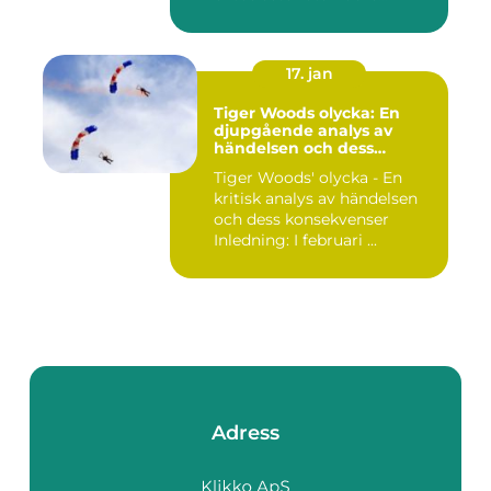
17. jan
Tiger Woods olycka: En
djupgående analys av
händelsen och dess
påverkan
Tiger Woods' olycka - En
kritisk analys av händelsen
och dess konsekvenser
Inledning: I februari ...
Adress