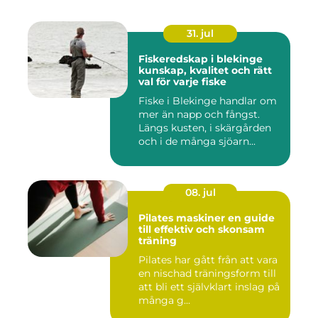
31. jul
Fiskeredskap i blekinge
kunskap, kvalitet och rätt
val för varje fiske
Fiske i Blekinge handlar om
mer än napp och fångst.
Längs kusten, i skärgården
och i de många sjöarn...
08. jul
Pilates maskiner en guide
till effektiv och skonsam
träning
Pilates har gått från att vara
en nischad träningsform till
att bli ett självklart inslag på
många g...