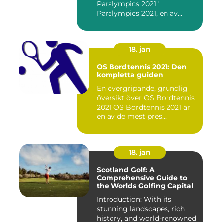
Paralympics 2021"
Paralympics 2021, en av
världen...
18. jan
OS Bordtennis 2021: Den
kompletta guiden
En övergripande, grundlig
översikt över OS Bordtennis
2021 OS Bordtennis 2021 är
en av de mest pres...
18. jan
Scotland Golf: A
Comprehensive Guide to
the Worlds Golfing Capital
Introduction: With its
stunning landscapes, rich
history, and world-renowned