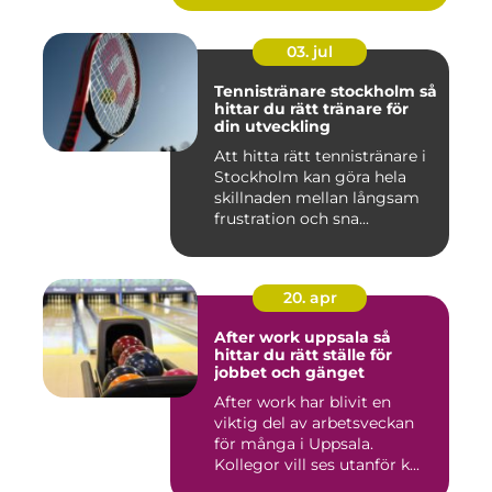
03. jul
Tennistränare stockholm så
hittar du rätt tränare för
din utveckling
Att hitta rätt tennistränare i
Stockholm kan göra hela
skillnaden mellan långsam
frustration och sna...
20. apr
After work uppsala så
hittar du rätt ställe för
jobbet och gänget
After work har blivit en
viktig del av arbetsveckan
för många i Uppsala.
Kollegor vill ses utanför k...