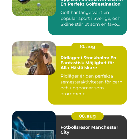
En Perfekt Golfdestination
Golf har länge varit en
populär sport i Sverige, och
Skåne står ut som en favo...
10. aug
Ridläger i Stockholm: En
Fantastisk Möjlighet för
Alla Hästälskare
Ridläger är den perfekta
semesteraktiviteten för barn
och ungdomar som
drömmer o...
08. aug
Fotbollsresor Manchester
City