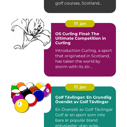
golf courses, Scotland...
17. jan
OS Curling Final: The
Ultimate Competition in
Curling
Introduction Curling, a sport
that originated in Scotland,
has taken the world by
storm with its str...
17. jan
Golf Tävlingar: En Grundlig
Översikt av Golf Tävlingar
En Översikt av Golf Tävlingar
Golf är en sport som inte
bara är populär bland
entusiaster utan ocks...