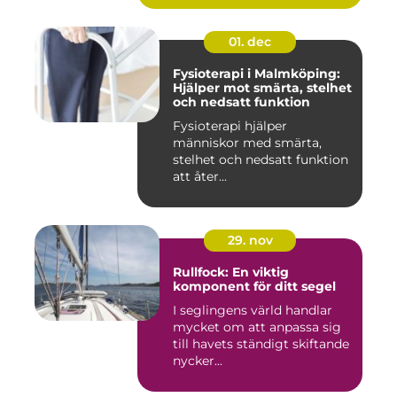
01. dec
Fysioterapi i Malmköping:
Hjälper mot smärta, stelhet
och nedsatt funktion
Fysioterapi hjälper
människor med smärta,
stelhet och nedsatt funktion
att åter...
29. nov
Rullfock: En viktig
komponent för ditt segel
I seglingens värld handlar
mycket om att anpassa sig
till havets ständigt skiftande
nycker...