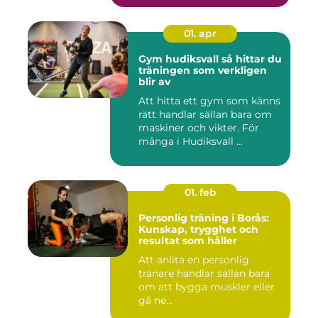
01. apr
Gym hudiksvall så hittar du
träningen som verkligen
blir av
Att hitta ett gym som känns
rätt handlar sällan bara om
maskiner och vikter. För
många i Hudiksvall ...
01. feb
Personlig träning i Borås:
Kunskap, trygghet och
resultat som håller
Att anlita en personlig
tränare handlar sällan bara
om att bygga muskler eller
gå ne...