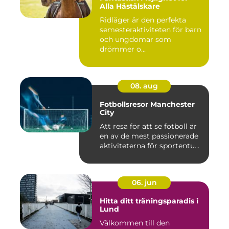
Alla Hästälskare
Ridläger är den perfekta
semesteraktiviteten för barn
och ungdomar som
drömmer o...
08. aug
Fotbollsresor Manchester
City
Att resa för att se fotboll är
en av de mest passionerade
aktiviteterna för sportentu...
06. jun
Hitta ditt träningsparadis i
Lund
Välkommen till den