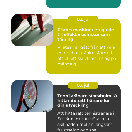
08. jul
Pilates maskiner en guide
till effektiv och skonsam
träning
Pilates har gått från att vara
en nischad träningsform till
att bli ett självklart inslag på
många g...
03. jul
Tennistränare stockholm så
hittar du rätt tränare för
din utveckling
Att hitta rätt tennistränare i
Stockholm kan göra hela
skillnaden mellan långsam
frustration och sna...