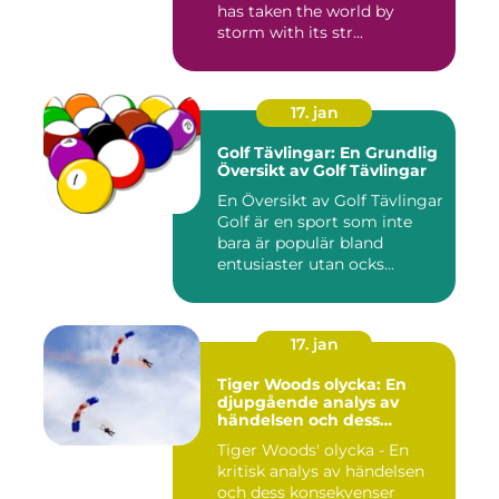
has taken the world by
storm with its str...
17. jan
Golf Tävlingar: En Grundlig
Översikt av Golf Tävlingar
En Översikt av Golf Tävlingar
Golf är en sport som inte
bara är populär bland
entusiaster utan ocks...
17. jan
Tiger Woods olycka: En
djupgående analys av
händelsen och dess
påverkan
Tiger Woods' olycka - En
kritisk analys av händelsen
och dess konsekvenser