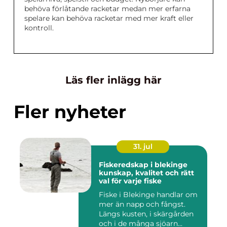
behöva förlåtande racketar medan mer erfarna
spelare kan behöva racketar med mer kraft eller
kontroll.
Läs fler inlägg här
Fler nyheter
31. jul
Fiskeredskap i blekinge
kunskap, kvalitet och rätt
val för varje fiske
Fiske i Blekinge handlar om
mer än napp och fångst.
Längs kusten, i skärgården
och i de många sjöarn...