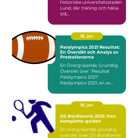
historiska universitetsstaden
Lund, där träning och hälsa
st&...
18. jan
Paralympics 2021 Resultat:
En Översikt och Analys av
Prestationerna
En Övergripande, Grundlig
Översikt över "Resultat
Paralympics 2021"
Paralympics 2021, en av
världen...
18. jan
OS Bordtennis 2021: Den
kompletta guiden
En övergripande, grundlig
översikt över OS Bordtennis