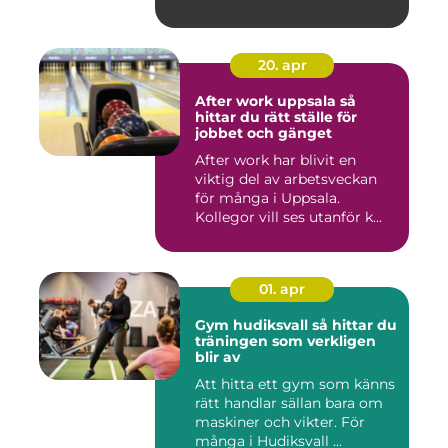
20. apr
After work uppsala så
hittar du rätt ställe för
jobbet och gänget
After work har blivit en
viktig del av arbetsveckan
för många i Uppsala.
Kollegor vill ses utanför k...
01. apr
Gym hudiksvall så hittar du
träningen som verkligen
blir av
Att hitta ett gym som känns
rätt handlar sällan bara om
maskiner och vikter. För
många i Hudiksvall ...