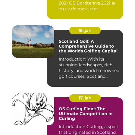
2021 OS Bordtennis 2021 är
en av de mest pres...
18. jan
Scotland Golf: A
Comprehensive Guide to
the Worlds Golfing Capital
Introduction: With its
stunning landscapes, rich
history, and world-renowned
golf courses, Scotland...
17. jan
OS Curling Final: The
Ultimate Competition in
Curling
Introduction Curling, a sport
that originated in Scotland,