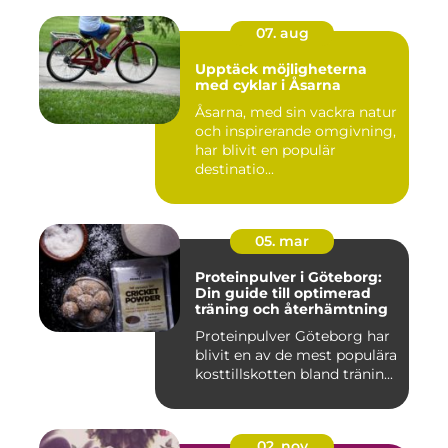
07. aug
Upptäck möjligheterna
med cyklar i Åsarna
Åsarna, med sin vackra natur
och inspirerande omgivning,
har blivit en populär
destinatio...
05. mar
Proteinpulver i Göteborg:
Din guide till optimerad
träning och återhämtning
Proteinpulver Göteborg har
blivit en av de mest populära
kosttillskotten bland tränin...
02. nov