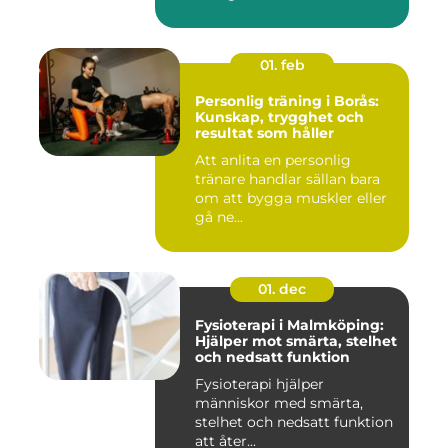
01. feb
Personlig träning i Borås:
Kunskap, trygghet och
resultat som håller
Att anlita en personlig
tränare handlar sällan bara
om att bygga muskler eller
gå ne...
01. dec
Fysioterapi i Malmköping:
Hjälper mot smärta, stelhet
och nedsatt funktion
Fysioterapi hjälper
människor med smärta,
stelhet och nedsatt funktion
att åter...