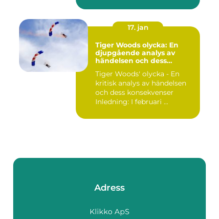
17. jan
Tiger Woods olycka: En
djupgående analys av
händelsen och dess
påverkan
Tiger Woods' olycka - En
kritisk analys av händelsen
och dess konsekvenser
Inledning: I februari ...
Adress