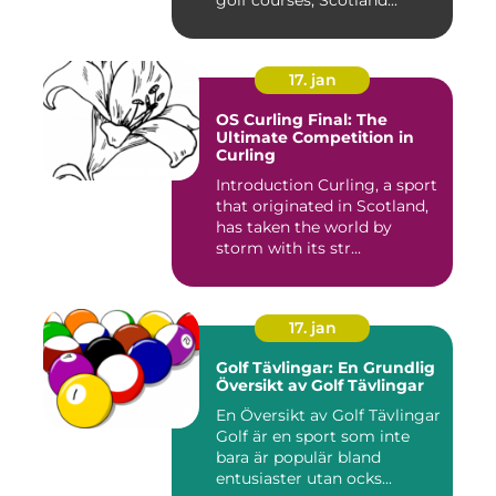
golf courses, Scotland...
17. jan
OS Curling Final: The
Ultimate Competition in
Curling
Introduction Curling, a sport
that originated in Scotland,
has taken the world by
storm with its str...
17. jan
Golf Tävlingar: En Grundlig
Översikt av Golf Tävlingar
En Översikt av Golf Tävlingar
Golf är en sport som inte
bara är populär bland
entusiaster utan ocks...