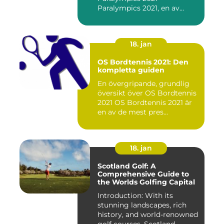
Paralympics 2021, en av
världen...
18. jan
OS Bordtennis 2021: Den
kompletta guiden
En övergripande, grundlig
översikt över OS Bordtennis
2021 OS Bordtennis 2021 är
en av de mest pres...
18. jan
Scotland Golf: A
Comprehensive Guide to
the Worlds Golfing Capital
Introduction: With its
stunning landscapes, rich
history, and world-renowned