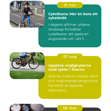
01. nov
Cykelbana: Mer än bara ett
cykelstråk
I dagens alltmer urbana
landskap fortsätter
cykelbanor att spela en
avgörande roll i att f...
07. aug
Upptäck möjligheterna
med cyklar i Åsarna
Åsarna, med sin vackra natur
och inspirerande omgivning,
har blivit en populär
destinatio...
05. mar