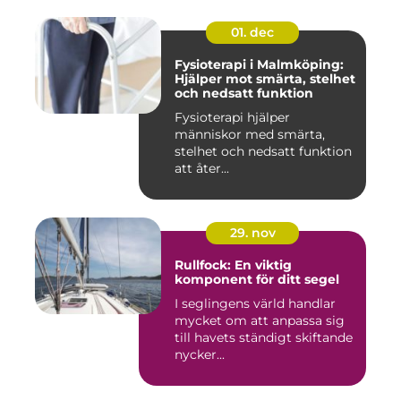
01. dec
Fysioterapi i Malmköping:
Hjälper mot smärta, stelhet
och nedsatt funktion
Fysioterapi hjälper
människor med smärta,
stelhet och nedsatt funktion
att åter...
29. nov
Rullfock: En viktig
komponent för ditt segel
I seglingens värld handlar
mycket om att anpassa sig
till havets ständigt skiftande
nycker...