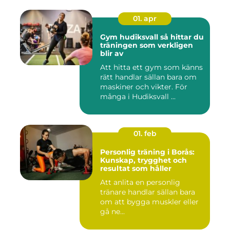
01. apr
Gym hudiksvall så hittar du
träningen som verkligen
blir av
Att hitta ett gym som känns
rätt handlar sällan bara om
maskiner och vikter. För
många i Hudiksvall ...
01. feb
Personlig träning i Borås:
Kunskap, trygghet och
resultat som håller
Att anlita en personlig
tränare handlar sällan bara
om att bygga muskler eller
gå ne...