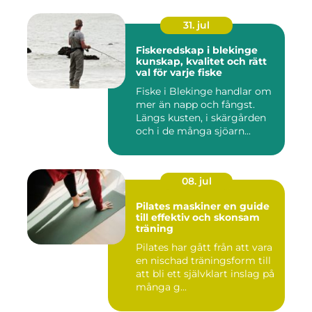
31. jul
Fiskeredskap i blekinge
kunskap, kvalitet och rätt
val för varje fiske
Fiske i Blekinge handlar om
mer än napp och fångst.
Längs kusten, i skärgården
och i de många sjöarn...
08. jul
Pilates maskiner en guide
till effektiv och skonsam
träning
Pilates har gått från att vara
en nischad träningsform till
att bli ett självklart inslag på
många g...