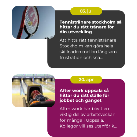
03. jul
Tennistränare stockholm så
hittar du rätt tränare för
din utveckling
Att hitta rätt tennistränare i
Stockholm kan göra hela
skillnaden mellan långsam
frustration och sna...
20. apr
After work uppsala så
hittar du rätt ställe för
jobbet och gänget
After work har blivit en
viktig del av arbetsveckan
för många i Uppsala.
Kollegor vill ses utanför k...