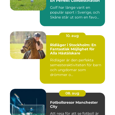
En Perfekt Golfdestination
Golf har länge varit en
populär sport i Sverige, och
Skåne står ut som en favo...
10. aug
Ridläger i Stockholm: En
Fantastisk Möjlighet för
Alla Hästälskare
Ridläger är den perfekta
semesteraktiviteten för barn
och ungdomar som
drömmer o...
08. aug
Fotbollsresor Manchester
City
Att resa för att se fotboll är