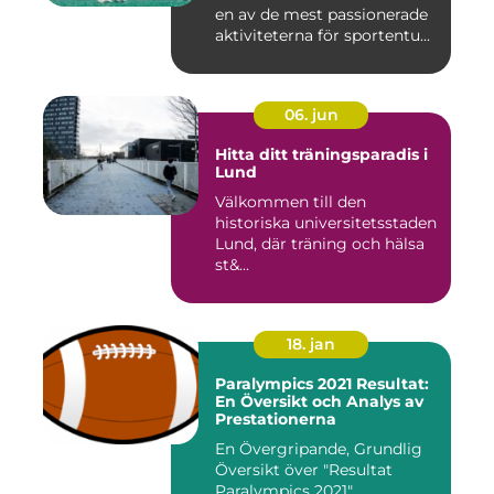
en av de mest passionerade
aktiviteterna för sportentu...
06. jun
Hitta ditt träningsparadis i
Lund
Välkommen till den
historiska universitetsstaden
Lund, där träning och hälsa
st&...
18. jan
Paralympics 2021 Resultat:
En Översikt och Analys av
Prestationerna
En Övergripande, Grundlig
Översikt över "Resultat
Paralympics 2021"