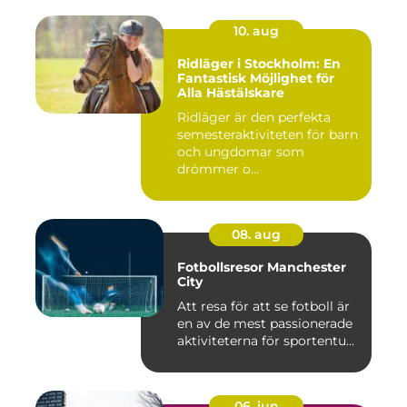
10. aug
Ridläger i Stockholm: En
Fantastisk Möjlighet för
Alla Hästälskare
Ridläger är den perfekta
semesteraktiviteten för barn
och ungdomar som
drömmer o...
08. aug
Fotbollsresor Manchester
City
Att resa för att se fotboll är
en av de mest passionerade
aktiviteterna för sportentu...
06. jun