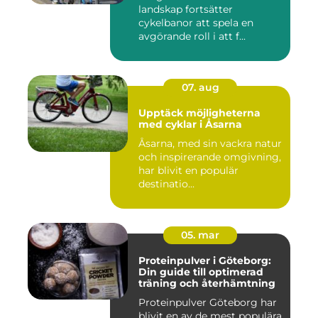
landskap fortsätter
cykelbanor att spela en
avgörande roll i att f...
07. aug
Upptäck möjligheterna
med cyklar i Åsarna
Åsarna, med sin vackra natur
och inspirerande omgivning,
har blivit en populär
destinatio...
05. mar
Proteinpulver i Göteborg:
Din guide till optimerad
träning och återhämtning
Proteinpulver Göteborg har
blivit en av de mest populära