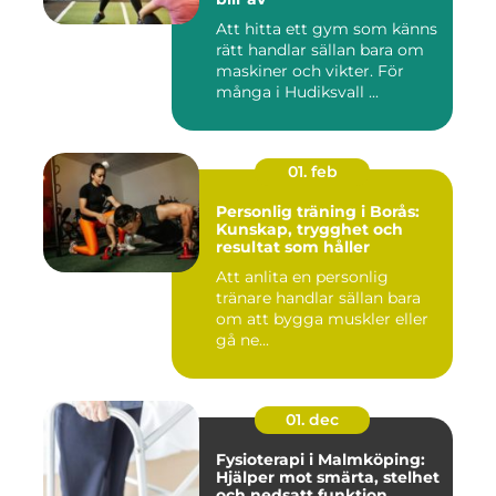
Att hitta ett gym som känns
rätt handlar sällan bara om
maskiner och vikter. För
många i Hudiksvall ...
01. feb
Personlig träning i Borås:
Kunskap, trygghet och
resultat som håller
Att anlita en personlig
tränare handlar sällan bara
om att bygga muskler eller
gå ne...
01. dec
Fysioterapi i Malmköping:
Hjälper mot smärta, stelhet
och nedsatt funktion