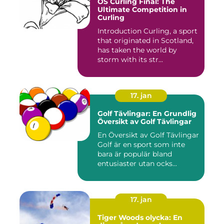
OS Curling Final: The
Ultimate Competition in
Curling
Introduction Curling, a sport
that originated in Scotland,
has taken the world by
storm with its str...
17. jan
Golf Tävlingar: En Grundlig
Översikt av Golf Tävlingar
En Översikt av Golf Tävlingar
Golf är en sport som inte
bara är populär bland
entusiaster utan ocks...
17. jan
Tiger Woods olycka: En