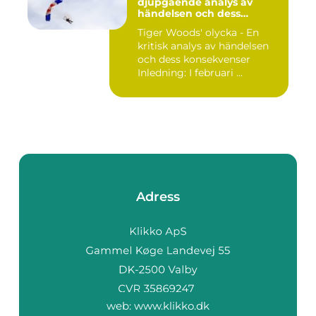
djupgående analys av
händelsen och dess
påverkan
Tiger Woods' olycka - En
kritisk analys av händelsen
och dess konsekvenser
Inledning: I februari ...
Adress
web:
www.klikko.dk