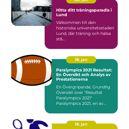
Hitta ditt träningsparadis i
Lund
Välkommen till den
historiska universitetsstaden
Lund, där träning och hälsa
st&...
18. jan
Paralympics 2021 Resultat:
En Översikt och Analys av
Prestationerna
En Övergripande, Grundlig
Översikt över "Resultat
Paralympics 2021"
Paralympics 2021, en av
världen...
18. jan