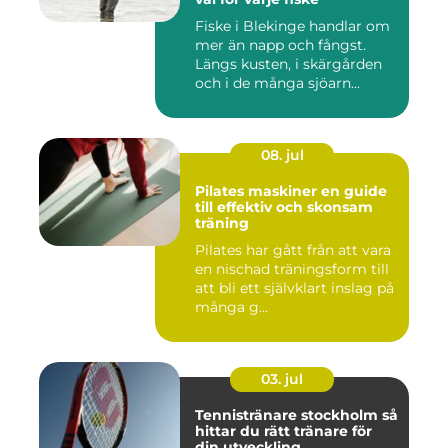
Fiske i Blekinge handlar om
mer än napp och fångst.
Längs kusten, i skärgården
och i de många sjöarn...
08. jul
Pilates maskiner en guide
till effektiv och skonsam
träning
Pilates har gått från att vara
en nischad träningsform till
att bli ett självklart inslag på
många g...
03. jul
Tennistränare stockholm så
hittar du rätt tränare för
din utveckling