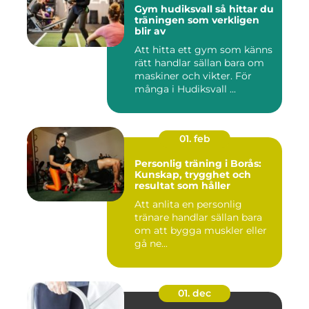
Gym hudiksvall så hittar du
träningen som verkligen
blir av
Att hitta ett gym som känns
rätt handlar sällan bara om
maskiner och vikter. För
många i Hudiksvall ...
01. feb
Personlig träning i Borås:
Kunskap, trygghet och
resultat som håller
Att anlita en personlig
tränare handlar sällan bara
om att bygga muskler eller
gå ne...
01. dec