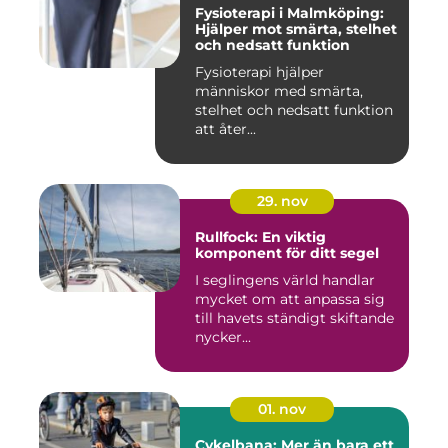
Fysioterapi i Malmköping:
Hjälper mot smärta, stelhet
och nedsatt funktion
Fysioterapi hjälper
människor med smärta,
stelhet och nedsatt funktion
att åter...
29. nov
Rullfock: En viktig
komponent för ditt segel
I seglingens värld handlar
mycket om att anpassa sig
till havets ständigt skiftande
nycker...
01. nov
Cykelbana: Mer än bara ett