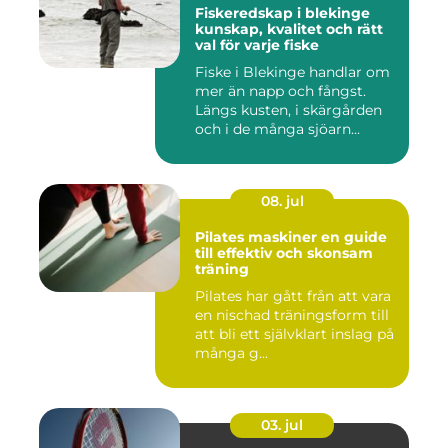
Fiskeredskap i blekinge
kunskap, kvalitet och rätt
val för varje fiske
Fiske i Blekinge handlar om
mer än napp och fångst.
Längs kusten, i skärgården
och i de många sjöarn...
08. jul
Pilates maskiner en guide
till effektiv och skonsam
träning
Pilates har gått från att vara
en nischad träningsform till
att bli ett självklart inslag på
många g...
03. jul