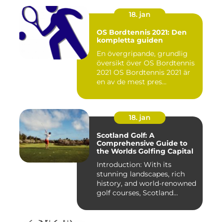
18. jan
OS Bordtennis 2021: Den
kompletta guiden
En övergripande, grundlig
översikt över OS Bordtennis
2021 OS Bordtennis 2021 är
en av de mest pres...
18. jan
Scotland Golf: A
Comprehensive Guide to
the Worlds Golfing Capital
Introduction: With its
stunning landscapes, rich
history, and world-renowned
golf courses, Scotland...