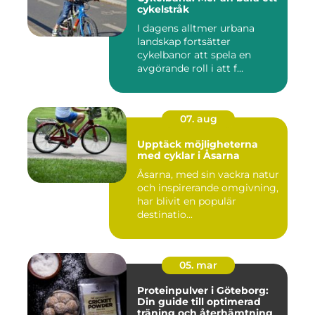
cykelstråk
I dagens alltmer urbana
landskap fortsätter
cykelbanor att spela en
avgörande roll i att f...
07. aug
Upptäck möjligheterna
med cyklar i Åsarna
Åsarna, med sin vackra natur
och inspirerande omgivning,
har blivit en populär
destinatio...
05. mar
Proteinpulver i Göteborg:
Din guide till optimerad
träning och återhämtning