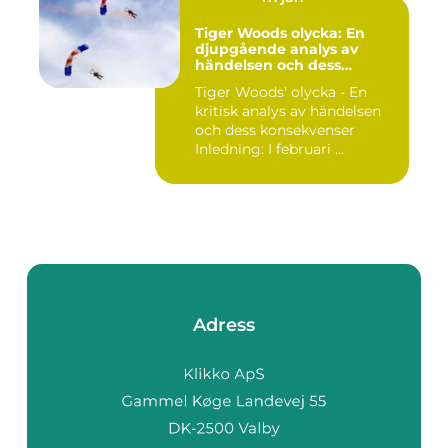
Tiger Woods olycka: En
djupgående analys av
händelsen och dess
påverkan
Tiger Woods' olycka - En
kritisk analys av händelsen
och dess konsekvenser
Inledning: I februari ...
Adress