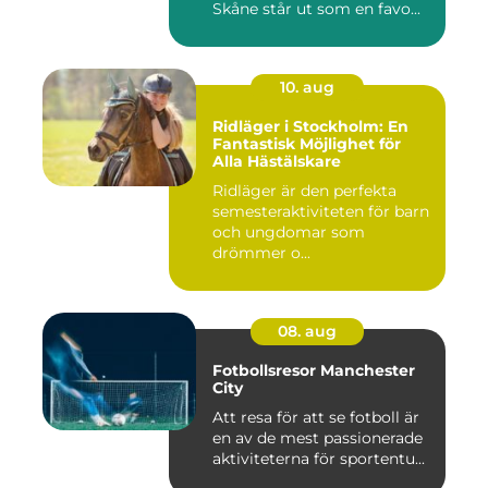
Skåne står ut som en favo...
10. aug
Ridläger i Stockholm: En
Fantastisk Möjlighet för
Alla Hästälskare
Ridläger är den perfekta
semesteraktiviteten för barn
och ungdomar som
drömmer o...
08. aug
Fotbollsresor Manchester
City
Att resa för att se fotboll är
en av de mest passionerade
aktiviteterna för sportentu...