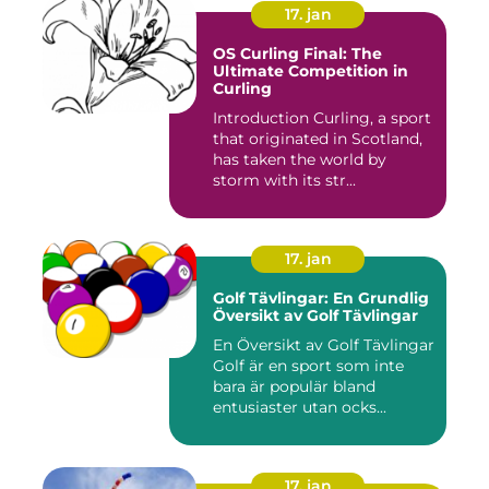
17. jan
OS Curling Final: The
Ultimate Competition in
Curling
Introduction Curling, a sport
that originated in Scotland,
has taken the world by
storm with its str...
17. jan
Golf Tävlingar: En Grundlig
Översikt av Golf Tävlingar
En Översikt av Golf Tävlingar
Golf är en sport som inte
bara är populär bland
entusiaster utan ocks...
17. jan