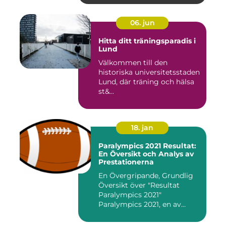
06. jun
Hitta ditt träningsparadis i
Lund
Välkommen till den
historiska universitetsstaden
Lund, där träning och hälsa
st&...
18. jan
Paralympics 2021 Resultat:
En Översikt och Analys av
Prestationerna
En Övergripande, Grundlig
Översikt över "Resultat
Paralympics 2021"
Paralympics 2021, en av
världen...