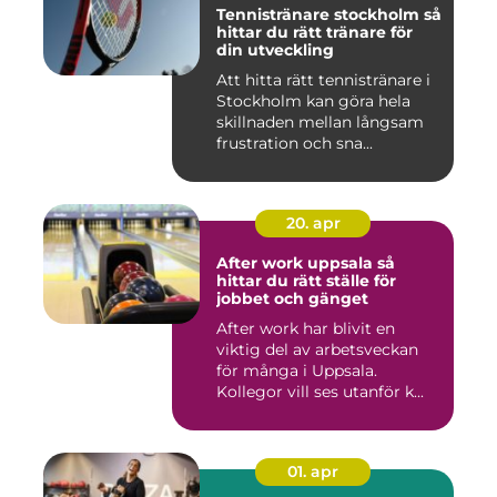
Tennistränare stockholm så
hittar du rätt tränare för
din utveckling
Att hitta rätt tennistränare i
Stockholm kan göra hela
skillnaden mellan långsam
frustration och sna...
20. apr
After work uppsala så
hittar du rätt ställe för
jobbet och gänget
After work har blivit en
viktig del av arbetsveckan
för många i Uppsala.
Kollegor vill ses utanför k...
01. apr