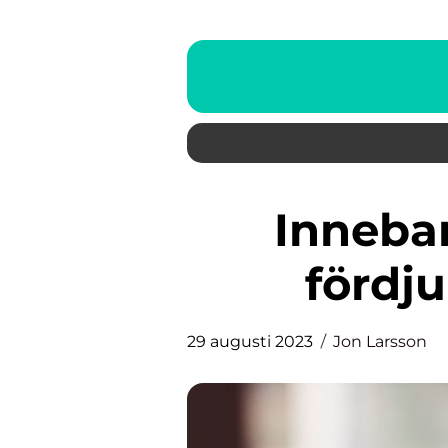
Innebandy i Sverige: En
fördj
29 augusti 2023
Jon Larsson