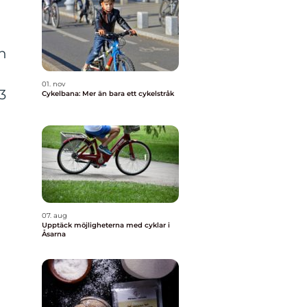
ch
01. nov
3
Cykelbana: Mer än bara ett cykelstråk
07. aug
Upptäck möjligheterna med cyklar i
Åsarna