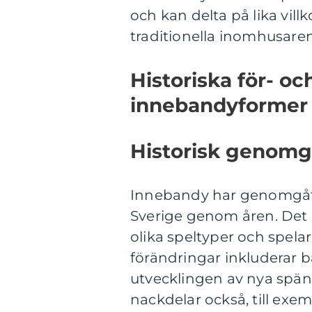
och kan delta på lika villk
traditionella inomhusareno
Historiska för- o
innebandyformer 
Historisk genomg
Innebandy har genomgått
Sverige genom åren. Det h
olika speltyper och spel
förändringar inkluderar b
utvecklingen av nya spän
nackdelar också, till exe