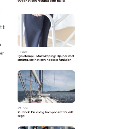
trygghet och resultat som håller
r
tt
a
er
01. dec
Fysioterapi i Malmköping: Hjälper mot
smärta, stelhet och nedsatt funktion
29. nov
Rullfock: En viktig komponent för ditt
segel