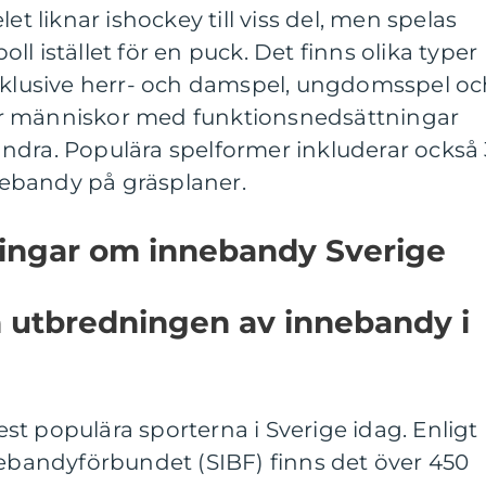
et liknar ishockey till viss del, men spelas
l istället för en puck. Det finns olika typer
inklusive herr- och damspel, ungdomsspel o
r människor med funktionsnedsättningar
ndra. Populära spelformer inkluderar också 
ebandy på gräsplaner.
ningar om innebandy Sverige
h utbredningen av innebandy i
t populära sporterna i Sverige idag. Enligt
nebandyförbundet (SIBF) finns det över 450