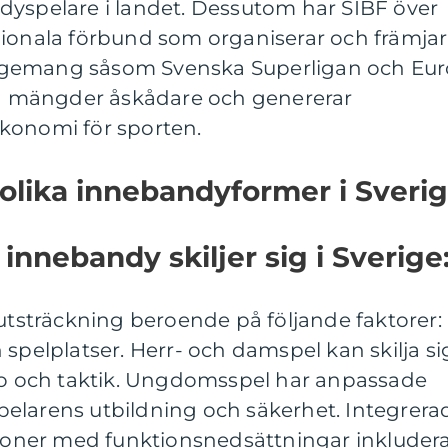
dyspelare i landet. Dessutom har SIBF över
gionala förbund som organiserar och främjar
ngemang såsom Svenska Superligan och Eur
ora mängder åskådare och genererar
konomi för sporten.
 olika innebandyformer i Sveri
 innebandy skiljer sig i Sverige
 utsträckning beroende på följande faktorer:
 spelplatser. Herr- och damspel kan skilja si
mpo och taktik. Ungdomsspel har anpassade
 spelarens utbildning och säkerhet. Integrera
ersoner med funktionsnedsättningar inkluder