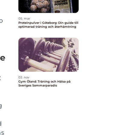
05. mar
o
Proteinpulver i Göteborg: Din guide till
optimerad träning och återhämtning
ge
:
02. nov
Gym Öland: Träning och Hälsa på
Sveriges Sommarparadis
g
d
as