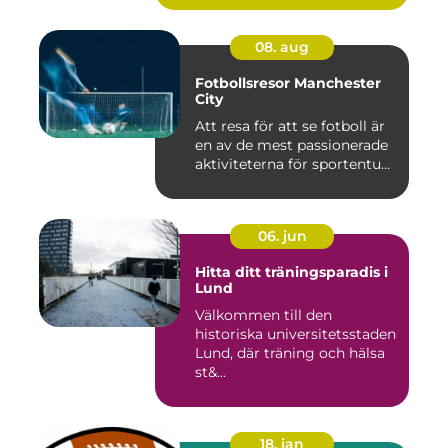
08. aug
Fotbollsresor Manchester
City
Att resa för att se fotboll är
en av de mest passionerade
aktiviteterna för sportentu...
06. jun
Hitta ditt träningsparadis i
Lund
Välkommen till den
historiska universitetsstaden
Lund, där träning och hälsa
st&...
18. jan