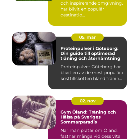
och inspirerande omgivning,
har blivit en populär
destinatio...
05. mar
Proteinpulver i Göteborg:
Din guide till optimerad
träning och återhämtning
Proteinpulver Göteborg har
blivit en av de mest populära
kosttillskotten bland tränin...
02. nov
Gym Öland: Träning och
Hälsa på Sveriges
Sommarparadis
När man pratar om Öland,
fastnar många vid dess vita