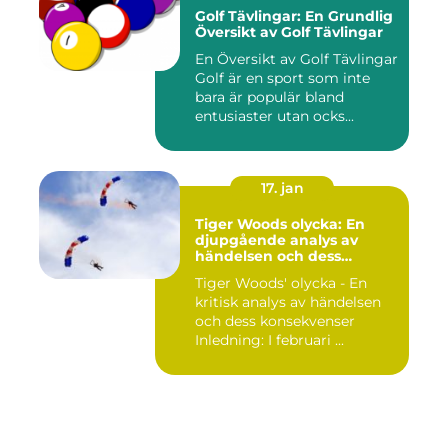
Golf Tävlingar: En Grundlig
Översikt av Golf Tävlingar
En Översikt av Golf Tävlingar
Golf är en sport som inte
bara är populär bland
entusiaster utan ocks...
17. jan
Tiger Woods olycka: En
djupgående analys av
händelsen och dess
påverkan
Tiger Woods' olycka - En
kritisk analys av händelsen
och dess konsekvenser
Inledning: I februari ...