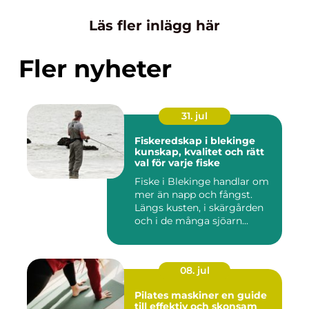
Läs fler inlägg här
Fler nyheter
31. jul
Fiskeredskap i blekinge
kunskap, kvalitet och rätt
val för varje fiske
Fiske i Blekinge handlar om
mer än napp och fångst.
Längs kusten, i skärgården
och i de många sjöarn...
08. jul
Pilates maskiner en guide
till effektiv och skonsam