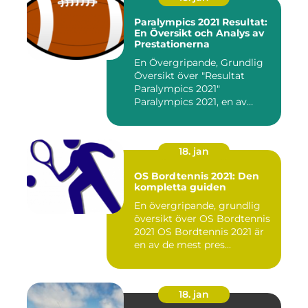
Paralympics 2021 Resultat:
En Översikt och Analys av
Prestationerna
En Övergripande, Grundlig
Översikt över "Resultat
Paralympics 2021"
Paralympics 2021, en av
världen...
18. jan
OS Bordtennis 2021: Den
kompletta guiden
En övergripande, grundlig
översikt över OS Bordtennis
2021 OS Bordtennis 2021 är
en av de mest pres...
18. jan