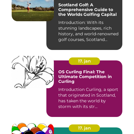
Scotland Golf: A
Comprehensive Guide to
the Worlds Golfing Capital
Introduction: With its
stunning landscapes, rich
history, and world-renowned
golf courses, Scotland...
17. jan
OS Curling Final: The
Ultimate Competition in
Curling
Introduction Curling, a sport
that originated in Scotland,
has taken the world by
storm with its str...
17. jan