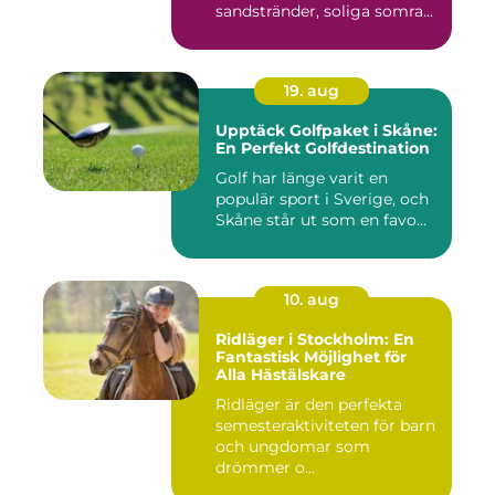
sandstränder, soliga somra...
19. aug
Upptäck Golfpaket i Skåne:
En Perfekt Golfdestination
Golf har länge varit en
populär sport i Sverige, och
Skåne står ut som en favo...
10. aug
Ridläger i Stockholm: En
Fantastisk Möjlighet för
Alla Hästälskare
Ridläger är den perfekta
semesteraktiviteten för barn
och ungdomar som
drömmer o...