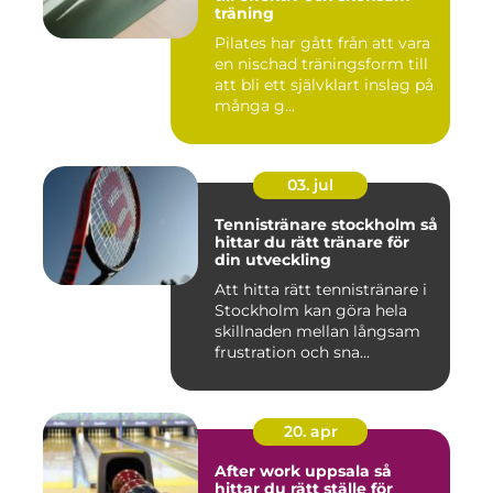
träning
Pilates har gått från att vara
en nischad träningsform till
att bli ett självklart inslag på
många g...
03. jul
Tennistränare stockholm så
hittar du rätt tränare för
din utveckling
Att hitta rätt tennistränare i
Stockholm kan göra hela
skillnaden mellan långsam
frustration och sna...
20. apr
After work uppsala så
hittar du rätt ställe för