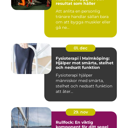
resultat som håller
Att anlita en personlig
tränare handlar sällan bara
om att bygga muskler eller
gå ne...
01. dec
Fysioterapi i Malmköping:
Hjälper mot smärta, stelhet
och nedsatt funktion
Fysioterapi hjälper
människor med smärta,
stelhet och nedsatt funktion
att åter...
29. nov
Rullfock: En viktig
komponent för ditt segel