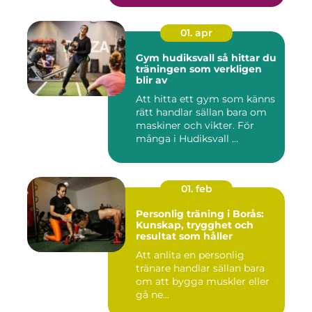
01. apr
Gym hudiksvall så hittar du
träningen som verkligen
blir av
Att hitta ett gym som känns
rätt handlar sällan bara om
maskiner och vikter. För
många i Hudiksvall ...
01. feb
Personlig träning i Borås:
Kunskap, trygghet och
resultat som håller
Att anlita en personlig
tränare handlar sällan bara
om att bygga muskler eller
gå ne...