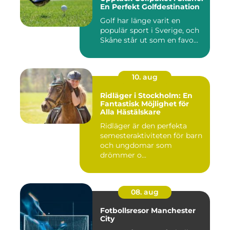
En Perfekt Golfdestination
Golf har länge varit en
populär sport i Sverige, och
Skåne står ut som en favo...
10. aug
Ridläger i Stockholm: En
Fantastisk Möjlighet för
Alla Hästälskare
Ridläger är den perfekta
semesteraktiviteten för barn
och ungdomar som
drömmer o...
08. aug
Fotbollsresor Manchester
City