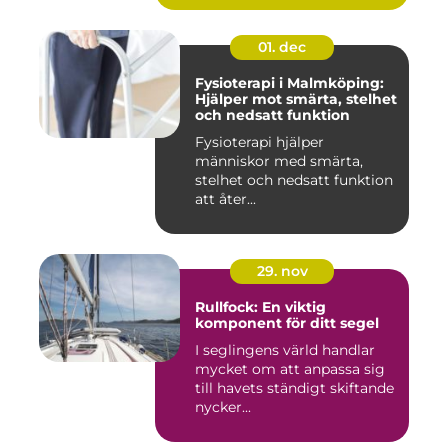
01. dec
Fysioterapi i Malmköping:
Hjälper mot smärta, stelhet
och nedsatt funktion
Fysioterapi hjälper
människor med smärta,
stelhet och nedsatt funktion
att åter...
29. nov
Rullfock: En viktig
komponent för ditt segel
I seglingens värld handlar
mycket om att anpassa sig
till havets ständigt skiftande
nycker...