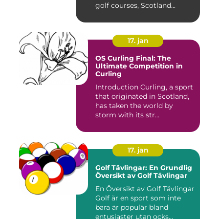
golf courses, Scotland...
17. jan
OS Curling Final: The
Ultimate Competition in
Curling
Introduction Curling, a sport
that originated in Scotland,
has taken the world by
storm with its str...
17. jan
Golf Tävlingar: En Grundlig
Översikt av Golf Tävlingar
En Översikt av Golf Tävlingar
Golf är en sport som inte
bara är populär bland
entusiaster utan ocks...