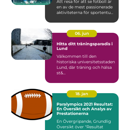
Att resa för att se fotboll är
en av de mest passionerade
aktiviteterna för sportentu...
06. jun
Hitta ditt träningsparadis i
Lund
Välkommen till den
historiska universitetsstaden
Lund, där träning och hälsa
st&...
18. jan
Paralympics 2021 Resultat:
En Översikt och Analys av
Prestationerna
En Övergripande, Grundlig
Översikt över "Resultat