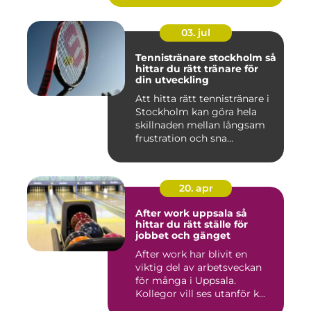
03. jul
Tennistränare stockholm så
hittar du rätt tränare för
din utveckling
Att hitta rätt tennistränare i
Stockholm kan göra hela
skillnaden mellan långsam
frustration och sna...
20. apr
After work uppsala så
hittar du rätt ställe för
jobbet och gänget
After work har blivit en
viktig del av arbetsveckan
för många i Uppsala.
Kollegor vill ses utanför k...