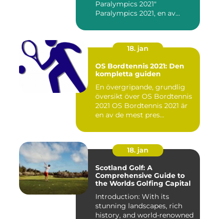
Paralympics 2021"
Paralympics 2021, en av
världen...
18. jan
OS Bordtennis 2021: Den
kompletta guiden
En övergripande, grundlig
översikt över OS Bordtennis
2021 OS Bordtennis 2021 är
en av de mest pres...
18. jan
Scotland Golf: A
Comprehensive Guide to
the Worlds Golfing Capital
Introduction: With its
stunning landscapes, rich
history, and world-renowned