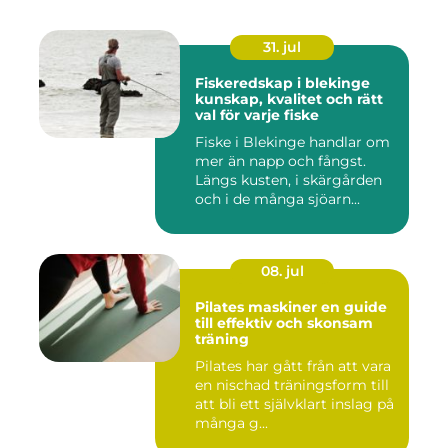
31. jul
Fiskeredskap i blekinge
kunskap, kvalitet och rätt
val för varje fiske
Fiske i Blekinge handlar om
mer än napp och fångst.
Längs kusten, i skärgården
och i de många sjöarn...
08. jul
Pilates maskiner en guide
till effektiv och skonsam
träning
Pilates har gått från att vara
en nischad träningsform till
att bli ett självklart inslag på
många g...