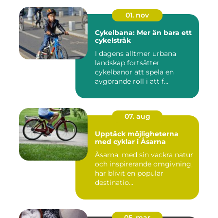
01. nov
Cykelbana: Mer än bara ett
cykelstråk
I dagens alltmer urbana
landskap fortsätter
cykelbanor att spela en
avgörande roll i att f...
07. aug
Upptäck möjligheterna
med cyklar i Åsarna
Åsarna, med sin vackra natur
och inspirerande omgivning,
har blivit en populär
destinatio...
05. mar