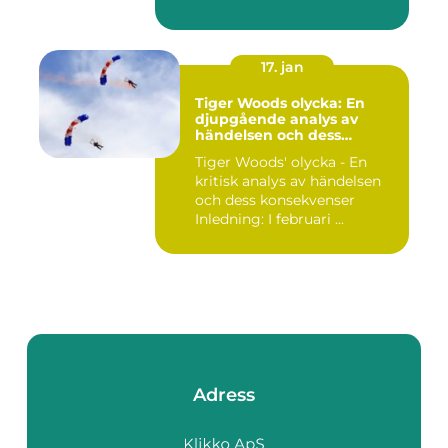
17. jan
Tiger Woods olycka: En
djupgående analys av
händelsen och dess
påverkan
Tiger Woods' olycka - En
kritisk analys av händelsen
och dess konsekvenser
Inledning: I februari ...
Adress