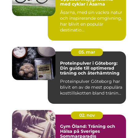
med cyklar i Åsarna
Åsarna, med sin vackra natur
och inspirerande omgivning,
har blivit en populär
destinatio...
05. mar
Proteinpulver i Göteborg:
Din guide till optimerad
träning och återhämtning
Proteinpulver Göteborg har
blivit en av de mest populära
kosttillskotten bland tränin...
02. nov
Gym Öland: Träning och
Hälsa på Sveriges
Sommarparadis