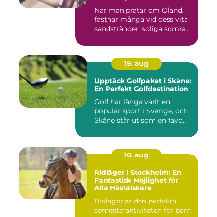
När man pratar om Öland,
fastnar många vid dess vita
sandstränder, soliga somra...
19. aug
Upptäck Golfpaket i Skåne:
En Perfekt Golfdestination
Golf har länge varit en
populär sport i Sverige, och
Skåne står ut som en favo...
10. aug
Ridläger i Stockholm: En
Fantastisk Möjlighet för
Alla Hästälskare
Ridläger är den perfekta
semesteraktiviteten för barn