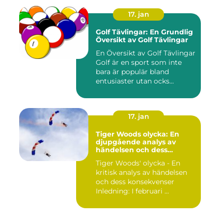
17. jan
Golf Tävlingar: En Grundlig
Översikt av Golf Tävlingar
En Översikt av Golf Tävlingar
Golf är en sport som inte
bara är populär bland
entusiaster utan ocks...
17. jan
Tiger Woods olycka: En
djupgående analys av
händelsen och dess
påverkan
Tiger Woods' olycka - En
kritisk analys av händelsen
och dess konsekvenser
Inledning: I februari ...