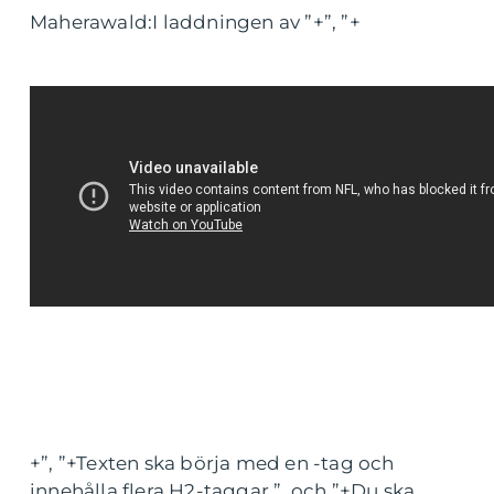
Maherawald:I laddningen av ”+”, ”+
+”, ”+Texten ska börja med en -tag och
innehålla flera H2-taggar.”, och ”+Du ska