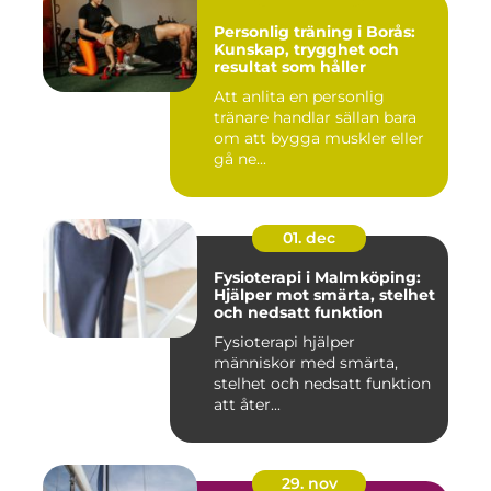
Personlig träning i Borås:
Kunskap, trygghet och
resultat som håller
Att anlita en personlig
tränare handlar sällan bara
om att bygga muskler eller
gå ne...
01. dec
Fysioterapi i Malmköping:
Hjälper mot smärta, stelhet
och nedsatt funktion
Fysioterapi hjälper
människor med smärta,
stelhet och nedsatt funktion
att åter...
29. nov