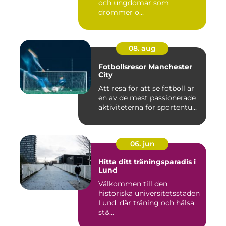
och ungdomar som
drömmer o...
08. aug
Fotbollsresor Manchester
City
Att resa för att se fotboll är
en av de mest passionerade
aktiviteterna för sportentu...
06. jun
Hitta ditt träningsparadis i
Lund
Välkommen till den
historiska universitetsstaden
Lund, där träning och hälsa
st&...