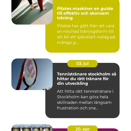
Pilates maskiner en guide
till effektiv och skonsam
träning
Pilates har gått från att vara
en nischad träningsform till
att bli ett självklart inslag på
många g...
03. jul
Tennistränare stockholm så
hittar du rätt tränare för
din utveckling
Att hitta rätt tennistränare i
Stockholm kan göra hela
skillnaden mellan långsam
frustration och sna...
20. apr