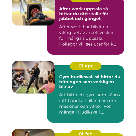
After work uppsala så
hittar du rätt ställe för
jobbet och gänget
After work har blivit en
viktig del av arbetsveckan
för många i Uppsala.
Kollegor vill ses utanför k...
01. apr
Gym hudiksvall så hittar du
träningen som verkligen
blir av
Att hitta ett gym som känns
rätt handlar sällan bara om
maskiner och vikter. För
många i Hudiksvall ...
01. feb