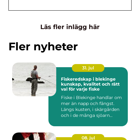
Läs fler inlägg här
Fler nyheter
31. jul
Fiskeredskap i blekinge
kunskap, kvalitet och rätt
val för varje fiske
Fiske i Blekinge handlar om
mer än napp och fångst.
Längs kusten, i skärgården
och i de många sjöarn...
08. jul