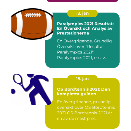
18. jan
Paralympics 2021 Resultat:
En Översikt och Analys av
Prestationerna
En Övergripande, Grundlig
Översikt över "Resultat
Paralympics 2021"
Paralympics 2021, en av
världen...
18. jan
OS Bordtennis 2021: Den
kompletta guiden
En övergripande, grundlig
översikt över OS Bordtennis
2021 OS Bordtennis 2021 är
en av de mest pres...