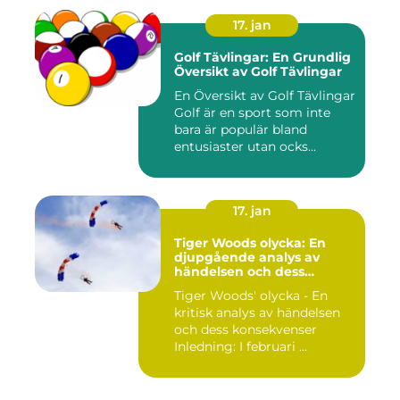
17. jan
Golf Tävlingar: En Grundlig
Översikt av Golf Tävlingar
En Översikt av Golf Tävlingar
Golf är en sport som inte
bara är populär bland
entusiaster utan ocks...
17. jan
Tiger Woods olycka: En
djupgående analys av
händelsen och dess
påverkan
Tiger Woods' olycka - En
kritisk analys av händelsen
och dess konsekvenser
Inledning: I februari ...