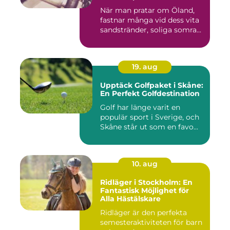
När man pratar om Öland,
fastnar många vid dess vita
sandstränder, soliga somra...
19. aug
Upptäck Golfpaket i Skåne:
En Perfekt Golfdestination
Golf har länge varit en
populär sport i Sverige, och
Skåne står ut som en favo...
10. aug
Ridläger i Stockholm: En
Fantastisk Möjlighet för
Alla Hästälskare
Ridläger är den perfekta
semesteraktiviteten för barn