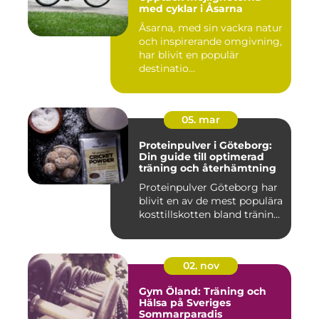
med cyklar i Åsarna
Åsarna, med sin vackra natur
och inspirerande omgivning,
har blivit en populär
destinatio...
05. mar
Proteinpulver i Göteborg:
Din guide till optimerad
träning och återhämtning
Proteinpulver Göteborg har
blivit en av de mest populära
kosttillskotten bland tränin...
02. nov
Gym Öland: Träning och
Hälsa på Sveriges
Sommarparadis