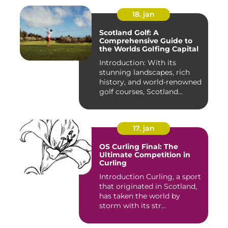
18. jan
Scotland Golf: A
Comprehensive Guide to
the Worlds Golfing Capital
Introduction: With its
stunning landscapes, rich
history, and world-renowned
golf courses, Scotland...
17. jan
OS Curling Final: The
Ultimate Competition in
Curling
Introduction Curling, a sport
that originated in Scotland,
has taken the world by
storm with its str...