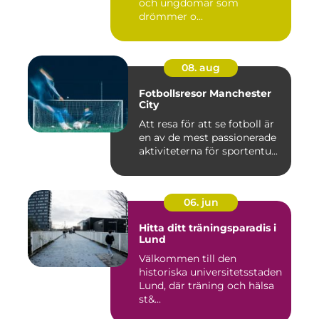
och ungdomar som
drömmer o...
08. aug
Fotbollsresor Manchester
City
Att resa för att se fotboll är
en av de mest passionerade
aktiviteterna för sportentu...
06. jun
Hitta ditt träningsparadis i
Lund
Välkommen till den
historiska universitetsstaden
Lund, där träning och hälsa
st&...