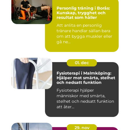
Personlig träning i Borås:
Kunskap, trygghet och
resultat som håller
Att anlita en personlig
tränare handlar sällan bara
om att bygga muskler eller
gå ne...
01. dec
Fysioterapi i Malmköping:
Hjälper mot smärta, stelhet
och nedsatt funktion
Fysioterapi hjälper
människor med smärta,
stelhet och nedsatt funktion
att åter...
29. nov