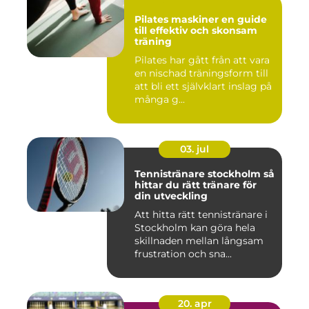
Pilates maskiner en guide
till effektiv och skonsam
träning
Pilates har gått från att vara
en nischad träningsform till
att bli ett självklart inslag på
många g...
03. jul
Tennistränare stockholm så
hittar du rätt tränare för
din utveckling
Att hitta rätt tennistränare i
Stockholm kan göra hela
skillnaden mellan långsam
frustration och sna...
20. apr