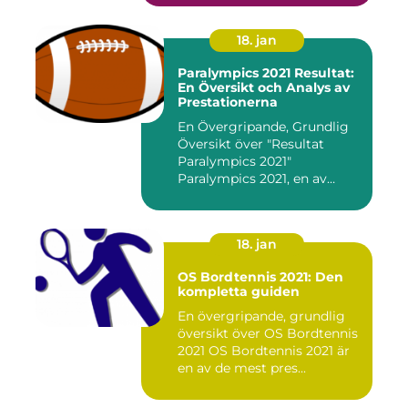
18. jan
Paralympics 2021 Resultat:
En Översikt och Analys av
Prestationerna
En Övergripande, Grundlig
Översikt över "Resultat
Paralympics 2021"
Paralympics 2021, en av
världen...
18. jan
OS Bordtennis 2021: Den
kompletta guiden
En övergripande, grundlig
översikt över OS Bordtennis
2021 OS Bordtennis 2021 är
en av de mest pres...