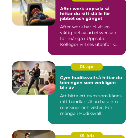
After work uppsala så
hittar du rätt ställe för
jobbet och gänget
After work har blivit en
viktig del av arbetsveckan
för många i Uppsala.
Kollegor vill ses utanför k...
01. apr
Gym hudiksvall så hittar du
träningen som verkligen
blir av
Att hitta ett gym som känns
rätt handlar sällan bara om
maskiner och vikter. För
många i Hudiksvall ...
01. feb