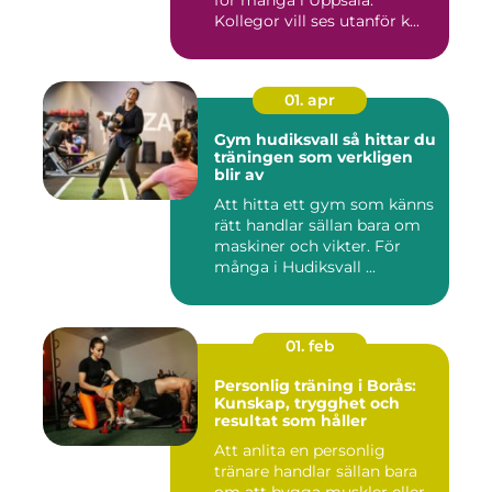
för många i Uppsala.
Kollegor vill ses utanför k...
01. apr
Gym hudiksvall så hittar du
träningen som verkligen
blir av
Att hitta ett gym som känns
rätt handlar sällan bara om
maskiner och vikter. För
många i Hudiksvall ...
01. feb
Personlig träning i Borås:
Kunskap, trygghet och
resultat som håller
Att anlita en personlig
tränare handlar sällan bara