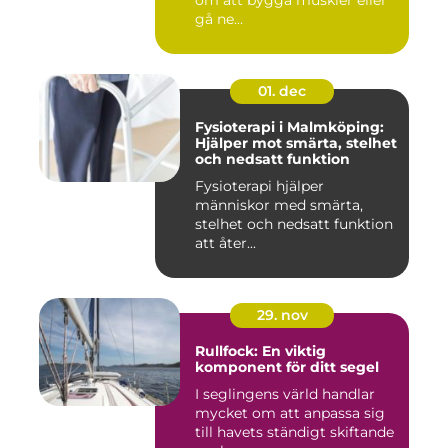
om att bygga muskler eller
gå ne...
01. dec
Fysioterapi i Malmköping:
Hjälper mot smärta, stelhet
och nedsatt funktion
Fysioterapi hjälper
människor med smärta,
stelhet och nedsatt funktion
att åter...
29. nov
Rullfock: En viktig
komponent för ditt segel
I seglingens värld handlar
mycket om att anpassa sig
till havets ständigt skiftande