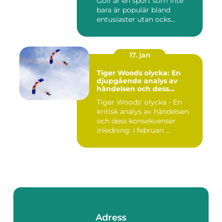
Golf är en sport som inte
bara är populär bland
entusiaster utan ocks...
17. jan
Tiger Woods olycka: En
djupgående analys av
händelsen och dess
påverkan
Tiger Woods' olycka - En
kritisk analys av händelsen
och dess konsekvenser
Inledning: I februari ...
Adress