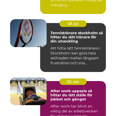
att bli ett självklart inslag på
många g...
03. jul
Tennistränare stockholm så
hittar du rätt tränare för
din utveckling
Att hitta rätt tennistränare i
Stockholm kan göra hela
skillnaden mellan långsam
frustration och sna...
20. apr
After work uppsala så
hittar du rätt ställe för
jobbet och gänget
After work har blivit en
viktig del av arbetsveckan