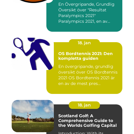
En Övergripande, Grundlig
Översikt över "Resultat
Paralympics 2021"
Paralympics 2021, en av
världen...
18. jan
OS Bordtennis 2021: Den
kompletta guiden
En övergripande, grundlig
översikt över OS Bordtennis
2021 OS Bordtennis 2021 är
en av de mest pres...
18. jan
Scotland Golf: A
Comprehensive Guide to
the Worlds Golfing Capital
Introduction: With its