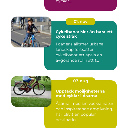
nycker...
01. nov
Cykelbana: Mer än bara ett
cykelstråk
I dagens alltmer urbana
landskap fortsätter
cykelbanor att spela en
avgörande roll i att f...
07. aug
Upptäck möjligheterna
med cyklar i Åsarna
Åsarna, med sin vackra natur
och inspirerande omgivning,
har blivit en populär
destinatio...