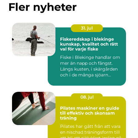
Fler nyheter
31. jul
Fiskeredskap i blekinge
kunskap, kvalitet och rätt
val för varje fiske
Fiske i Blekinge handlar om
mer än napp och fångst.
Längs kusten, i skärgården
och i de många sjöarn...
08. jul
Pilates maskiner en guide
till effektiv och skonsam
träning
Pilates har gått från att vara
en nischad träningsform till