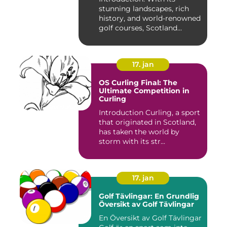
stunning landscapes, rich
history, and world-renowned
golf courses, Scotland...
17. jan
OS Curling Final: The
Ultimate Competition in
Curling
Introduction Curling, a sport
that originated in Scotland,
has taken the world by
storm with its str...
17. jan
Golf Tävlingar: En Grundlig
Översikt av Golf Tävlingar
En Översikt av Golf Tävlingar