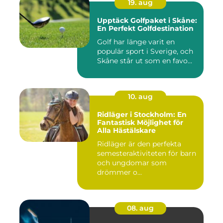
19. aug
Upptäck Golfpaket i Skåne:
En Perfekt Golfdestination
Golf har länge varit en
populär sport i Sverige, och
Skåne står ut som en favo...
10. aug
Ridläger i Stockholm: En
Fantastisk Möjlighet för
Alla Hästälskare
Ridläger är den perfekta
semesteraktiviteten för barn
och ungdomar som
drömmer o...
08. aug