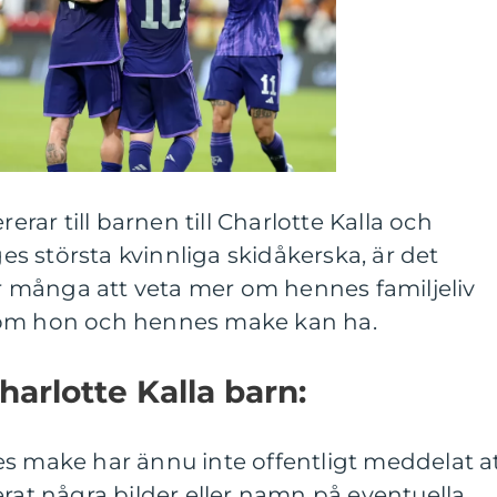
rerar till barnen till Charlotte Kalla och
 största kvinnliga skidåkerska, är det
för många att veta mer om hennes familjeliv
som hon och hennes make kan ha.
harlotte Kalla barn:
es make har ännu inte offentligt meddelat a
erat några bilder eller namn på eventuella