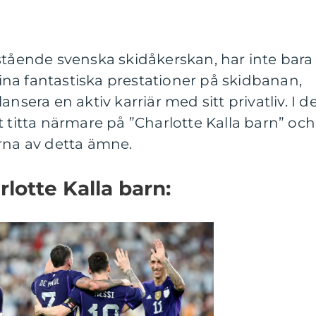
stående svenska skidåkerskan, har inte bara
na fantastiska prestationer på skidbanan,
ansera en aktiv karriär med sitt privatliv. I d
t titta närmare på ”Charlotte Kalla barn” och
rna av detta ämne.
lotte Kalla barn: