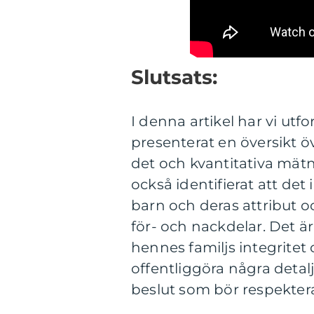
Slutsats:
I denna artikel har vi utf
presenterat en översikt ö
det och kvantitativa mätn
också identifierat att det 
barn och deras attribut o
för- och nackdelar. Det är
hennes familjs integritet 
offentliggöra några detal
beslut som bör respekter