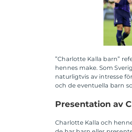
”Charlotte Kalla barn” refe
hennes make. Som Sveriges
naturligtvis av intresse 
och de eventuella barn 
Presentation av C
Charlotte Kalla och henn
de har barn eller present