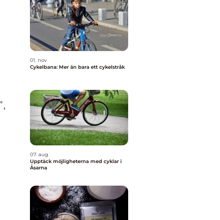
01. nov
Cykelbana: Mer än bara ett cykelstråk
”,
07. aug
Upptäck möjligheterna med cyklar i
Åsarna