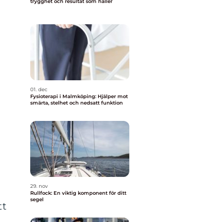
trygghet och resultat som håller
01. dec
Fysioterapi i Malmköping: Hjälper mot
smärta, stelhet och nedsatt funktion
29. nov
Rullfock: En viktig komponent för ditt
segel
tt