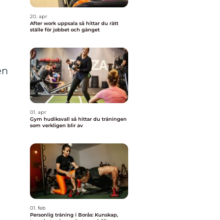
20. apr
After work uppsala så hittar du rätt
ställe för jobbet och gänget
en
01. apr
Gym hudiksvall så hittar du träningen
som verkligen blir av
01. feb
Personlig träning i Borås: Kunskap,