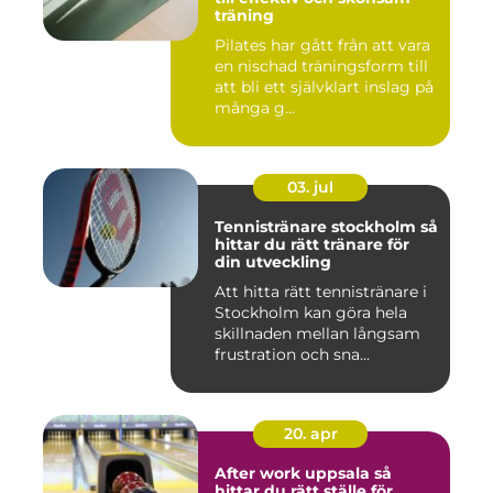
träning
Pilates har gått från att vara
en nischad träningsform till
att bli ett självklart inslag på
många g...
03. jul
Tennistränare stockholm så
hittar du rätt tränare för
din utveckling
Att hitta rätt tennistränare i
Stockholm kan göra hela
skillnaden mellan långsam
frustration och sna...
20. apr
After work uppsala så
hittar du rätt ställe för