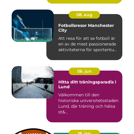
08. aug
Fotbollsresor Manchester
City
Att resa för att se fotboll är
en av de mest passionerade
aktiviteterna för sportentu...
06. jun
Hitta ditt träningsparadis i
Lund
Välkommen till den
historiska universitetsstaden
Lund, där träning och hälsa
st&...
18. jan