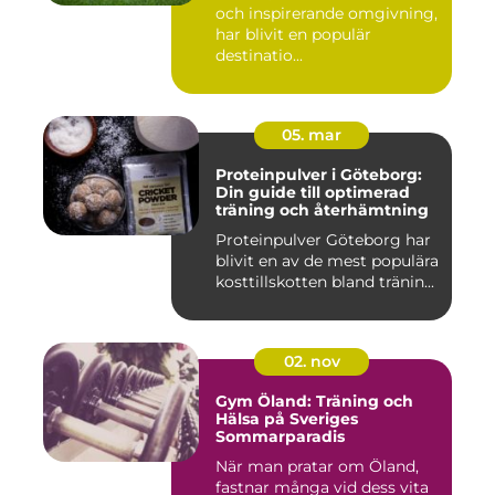
och inspirerande omgivning,
har blivit en populär
destinatio...
05. mar
Proteinpulver i Göteborg:
Din guide till optimerad
träning och återhämtning
Proteinpulver Göteborg har
blivit en av de mest populära
kosttillskotten bland tränin...
02. nov
Gym Öland: Träning och
Hälsa på Sveriges
Sommarparadis
När man pratar om Öland,
fastnar många vid dess vita