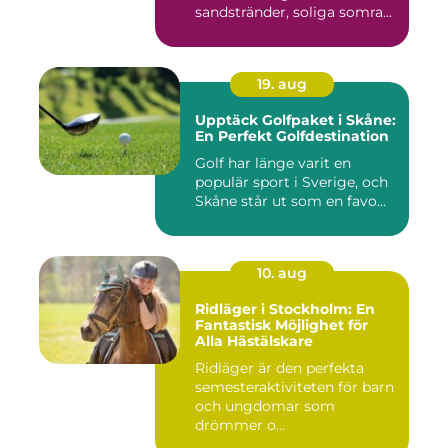
sandstränder, soliga somra...
19. aug
Upptäck Golfpaket i Skåne:
En Perfekt Golfdestination
Golf har länge varit en
populär sport i Sverige, och
Skåne står ut som en favo...
10. aug
Ridläger i Stockholm: En
Fantastisk Möjlighet för
Alla Hästälskare
Ridläger är den perfekta
semesteraktiviteten för barn
och ungdomar som
drömmer o...