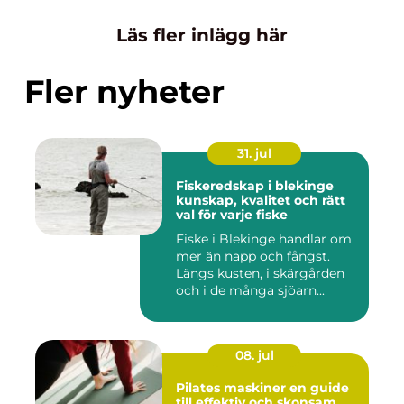
Läs fler inlägg här
Fler nyheter
31. jul
Fiskeredskap i blekinge
kunskap, kvalitet och rätt
val för varje fiske
Fiske i Blekinge handlar om
mer än napp och fångst.
Längs kusten, i skärgården
och i de många sjöarn...
08. jul
Pilates maskiner en guide
till effektiv och skonsam