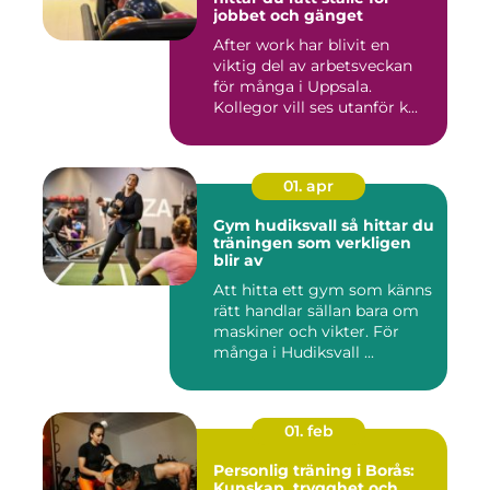
jobbet och gänget
After work har blivit en
viktig del av arbetsveckan
för många i Uppsala.
Kollegor vill ses utanför k...
01. apr
Gym hudiksvall så hittar du
träningen som verkligen
blir av
Att hitta ett gym som känns
rätt handlar sällan bara om
maskiner och vikter. För
många i Hudiksvall ...
01. feb
Personlig träning i Borås:
Kunskap, trygghet och