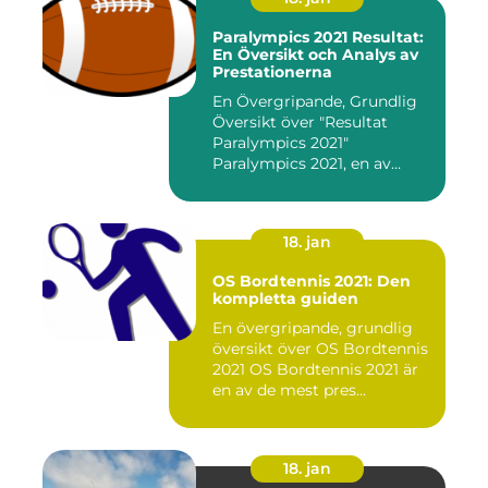
Paralympics 2021 Resultat:
En Översikt och Analys av
Prestationerna
En Övergripande, Grundlig
Översikt över "Resultat
Paralympics 2021"
Paralympics 2021, en av
världen...
18. jan
OS Bordtennis 2021: Den
kompletta guiden
En övergripande, grundlig
översikt över OS Bordtennis
2021 OS Bordtennis 2021 är
en av de mest pres...
18. jan