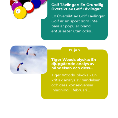
Golf Tävlingar: En Grundlig
Översikt av Golf Tävlingar
En Översikt av Golf Tävlingar
Golf är en sport som inte
bara är populär bland
entusiaster utan ocks...
17. jan
Tiger Woods olycka: En
djupgående analys av
händelsen och dess
påverkan
Tiger Woods' olycka - En
kritisk analys av händelsen
och dess konsekvenser
Inledning: I februari ...