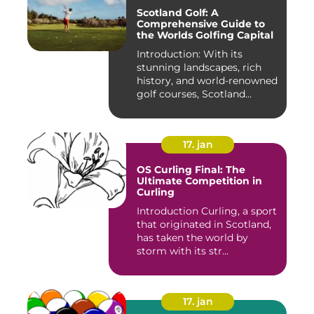
Scotland Golf: A
Comprehensive Guide to
the Worlds Golfing Capital
Introduction: With its
stunning landscapes, rich
history, and world-renowned
golf courses, Scotland...
17. jan
OS Curling Final: The
Ultimate Competition in
Curling
Introduction Curling, a sport
that originated in Scotland,
has taken the world by
storm with its str...
17. jan