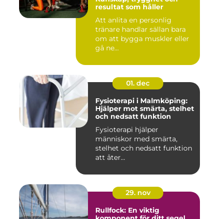
resultat som håller
Att anlita en personlig
tränare handlar sällan bara
om att bygga muskler eller
gå ne...
01. dec
Fysioterapi i Malmköping:
Hjälper mot smärta, stelhet
och nedsatt funktion
Fysioterapi hjälper
människor med smärta,
stelhet och nedsatt funktion
att åter...
29. nov
Rullfock: En viktig
komponent för ditt segel