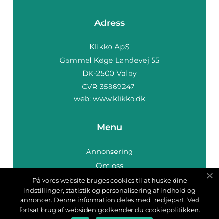
Adress
web:
www.klikko.dk
Menu
Annonsering
Om oss
Cookies
På vores website bruges cookies til at huske dine
indstillinger, statistik og personalisering af indhold og
Kontakta oss
annoncer. Denne information deles med tredjepart. Ved
Sitemap
fortsat brug af websiden godkender du cookiepolitikken.