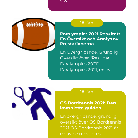
st&...
18. jan
Paralympics 2021 Resultat:
En Översikt och Analys av
Prestationerna
En Övergripande, Grundlig
Översikt över "Resultat
Paralympics 2021"
Paralympics 2021, en av
världen...
18. jan
OS Bordtennis 2021: Den
kompletta guiden
En övergripande, grundlig
översikt över OS Bordtennis
2021 OS Bordtennis 2021 är
en av de mest pres...