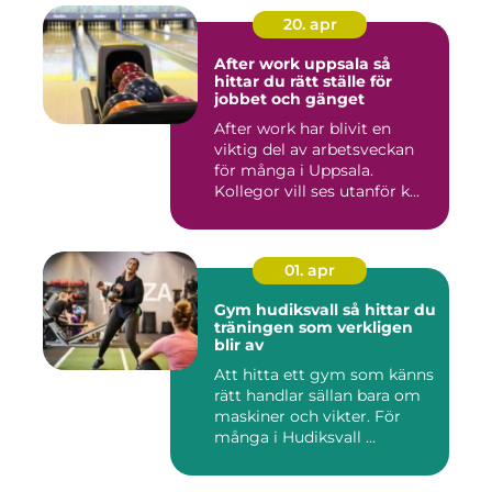
20. apr
After work uppsala så
hittar du rätt ställe för
jobbet och gänget
After work har blivit en
viktig del av arbetsveckan
för många i Uppsala.
Kollegor vill ses utanför k...
01. apr
Gym hudiksvall så hittar du
träningen som verkligen
blir av
Att hitta ett gym som känns
rätt handlar sällan bara om
maskiner och vikter. För
många i Hudiksvall ...