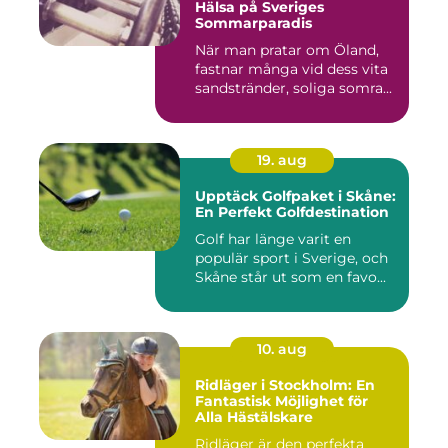
Hälsa på Sveriges
Sommarparadis
När man pratar om Öland,
fastnar många vid dess vita
sandstränder, soliga somra...
19. aug
Upptäck Golfpaket i Skåne:
En Perfekt Golfdestination
Golf har länge varit en
populär sport i Sverige, och
Skåne står ut som en favo...
10. aug
Ridläger i Stockholm: En
Fantastisk Möjlighet för
Alla Hästälskare
Ridläger är den perfekta