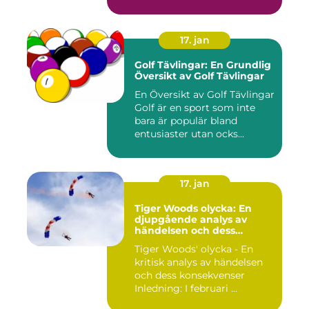
17. jan
Golf Tävlingar: En Grundlig
Översikt av Golf Tävlingar
En Översikt av Golf Tävlingar
Golf är en sport som inte
bara är populär bland
entusiaster utan ocks...
17. jan
Tiger Woods olycka: En
djupgående analys av
händelsen och dess
påverkan
Tiger Woods' olycka - En
kritisk analys av händelsen
och dess konsekvenser
Inledning: I februari ...