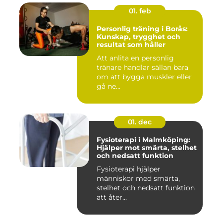
01. feb
Personlig träning i Borås:
Kunskap, trygghet och
resultat som håller
Att anlita en personlig
tränare handlar sällan bara
om att bygga muskler eller
gå ne...
01. dec
Fysioterapi i Malmköping:
Hjälper mot smärta, stelhet
och nedsatt funktion
Fysioterapi hjälper
människor med smärta,
stelhet och nedsatt funktion
att åter...