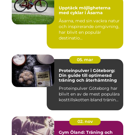
Upptäck möjligheterna
med cyklar i Åsarna
Åsarna, med sin vackra natur
och inspirerande omgivning,
har blivit en populär
destinatio...
05. mar
Proteinpulver i Göteborg:
Din guide till optimerad
träning och återhämtning
Proteinpulver Göteborg har
blivit en av de mest populära
kosttillskotten bland tränin...
02. nov
Gym Öland: Träning och