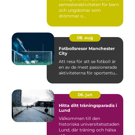
semesteraktiviteten för barn
och ungdomar som
drömmer o...
08. aug
Fotbollsresor Manchester
City
Att resa för att se fotboll är
en av de mest passionerade
aktiviteterna för sportentu...
06. jun
Hitta ditt träningsparadis i
Lund
Välkommen till den
historiska universitetsstaden
Lund, där träning och hälsa