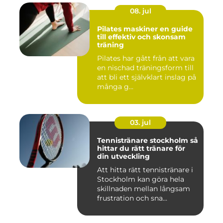
08. jul
Pilates maskiner en guide
till effektiv och skonsam
träning
Pilates har gått från att vara
en nischad träningsform till
att bli ett självklart inslag på
många g...
03. jul
Tennistränare stockholm så
hittar du rätt tränare för
din utveckling
Att hitta rätt tennistränare i
Stockholm kan göra hela
skillnaden mellan långsam
frustration och sna...