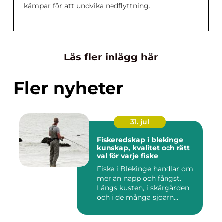
kämpar för att undvika nedflyttning.
Läs fler inlägg här
Fler nyheter
31. jul
Fiskeredskap i blekinge
kunskap, kvalitet och rätt
val för varje fiske
Fiske i Blekinge handlar om
mer än napp och fångst.
Längs kusten, i skärgården
och i de många sjöarn...