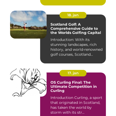
18. jan
Scotland Golf: A
Comprehensive Guide to
the Worlds Golfing Capital
Introduction: With its
stunning landscapes, rich
history, and world-renowned
golf courses, Scotland...
17. jan
OS Curling Final: The
Ultimate Competition in
Curling
Introduction Curling, a sport
that originated in Scotland,
has taken the world by
storm with its str...