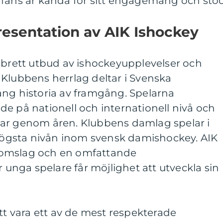
 fans är kända för sitt engagemang och stöd
esentation av AIK Ishockey
 brett utbud av ishockeyupplevelser och
 Klubbens herrlag deltar i Svenska
ång historia av framgång. Spelarna
e på nationell och internationell nivå och
itlar genom åren. Klubbens damlag spelar i
 högsta nivån inom svensk damishockey. AIK
domslag och en omfattande
nga spelare får möjlighet att utveckla sin
att vara ett av de mest respekterade