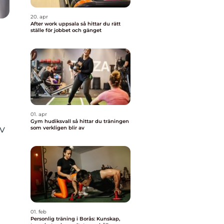
20. apr
After work uppsala så hittar du rätt
ställe för jobbet och gänget
01. apr
Gym hudiksvall så hittar du träningen
av
som verkligen blir av
01. feb
Personlig träning i Borås: Kunskap,