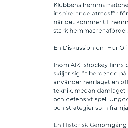
Klubbens hemmamatcher loc
inspirerande atmosfär för 
när det kommer till hem
stark hemmaarenafördel.
En Diskussion om Hur Olik
Inom AIK Ishockey finns ol
skiljer sig åt beroende på
använder herrlaget en of
teknik, medan damlaget ka
och defensivt spel. Ungd
och strategier som främja
En Historisk Genomgång 