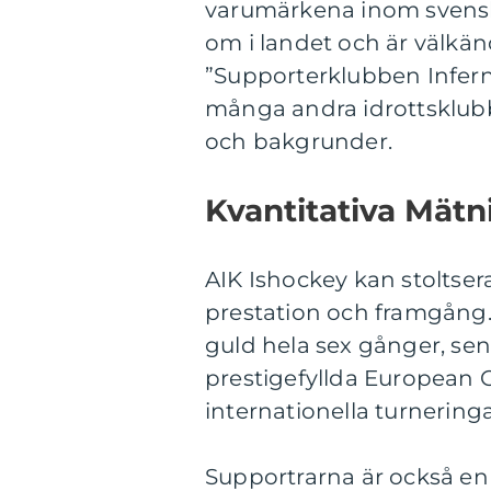
varumärkena inom svensk 
om i landet och är välkänd
”Supporterklubben Inferno”
många andra idrottsklubba
och bakgrunder.
Kvantitativa Mät
AIK Ishockey kan stoltser
prestation och framgång.
guld hela sex gånger, sen
prestigefyllda European Cu
internationella turneringa
Supportrarna är också en 