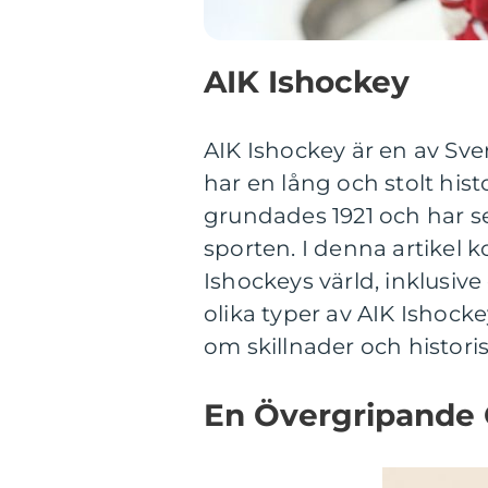
AIK Ishockey
AIK Ishockey är en av Sv
har en lång och stolt his
grundades 1921 och har s
sporten. I denna artikel k
Ishockeys värld, inklusiv
olika typer av AIK Ishock
om skillnader och histori
En Övergripande 