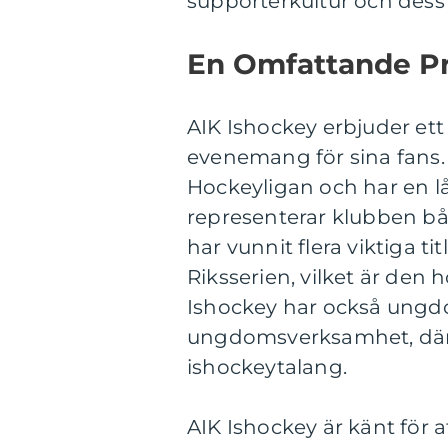
supporterkultur och dess
En Omfattande Pr
AIK Ishockey erbjuder ett
evenemang för sina fans.
Hockeyligan och har en l
representerar klubben båd
har vunnit flera viktiga t
Riksserien, vilket är den
Ishockey har också ung
ungdomsverksamhet, där u
ishockeytalang.
AIK Ishockey är känt för 