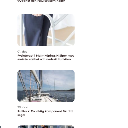
trygghet och resultat som håller
01. dec
Fysioterapi i Malmköping: Hjälper mot
smärta, stelhet och nedsatt funktion
å
29. nov
Rullfock: En viktig komponent för ditt
segel